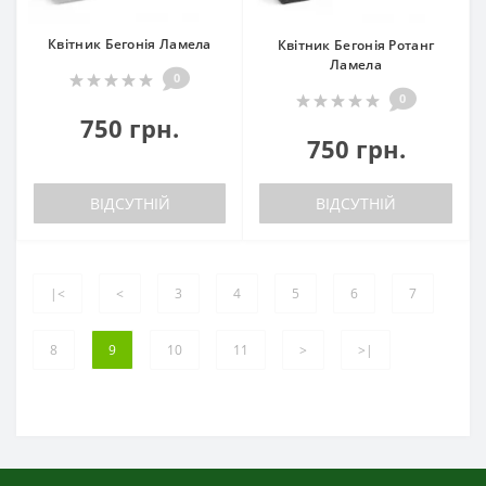
Квітник Бегонія Ламела
Квітник Бегонія Ротанг
Ламела
0
0
750 грн.
750 грн.
ВІДСУТНІЙ
ВІДСУТНІЙ
|<
<
3
4
5
6
7
8
9
10
11
>
>|