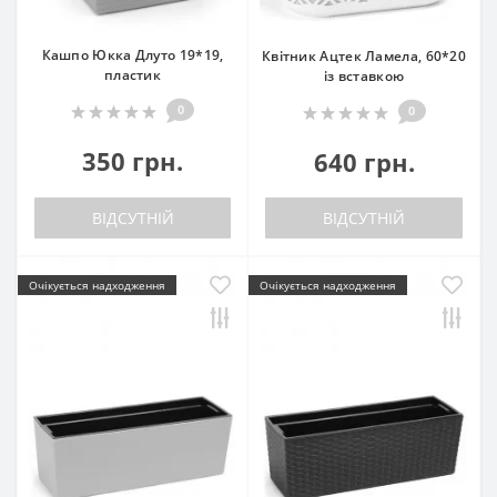
Кашпо Юкка Длуто 19*19,
Квітник Ацтек Ламела, 60*20
пластик
із вставкою
0
0
350 грн.
640 грн.
ВІДСУТНІЙ
ВІДСУТНІЙ
Очікується надходження
Очікується надходження