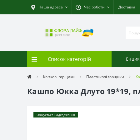
Наша адреса
Час роботи
Доставка
Список категорій
Енцик
Квіткові горщики
Пластикові горщики
Ка
Кашпо Юкка Длуто 19*19, п
Очікується надходження