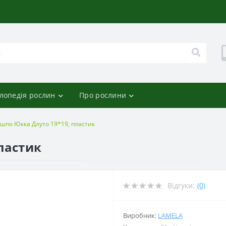
лопедія рослин
Про рослини
шпо Юкка Длуто 19*19, пластик
ластик
Відгуки:
(0)
Виробник:
LAMELA