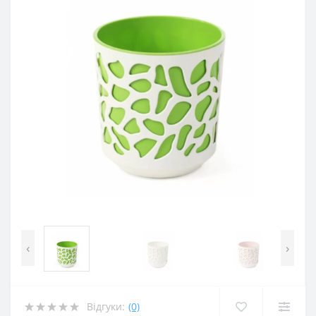
‹
›
Відгуки:
(0)