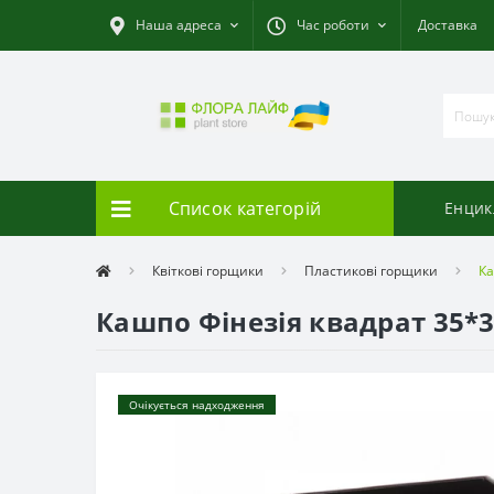
Наша адреса
Час роботи
Доставка
Список категорій
Енцик
Квіткові горщики
Пластикові горщики
Ка
Кашпо Фінезія квадрат 35*3
Очікується надходження