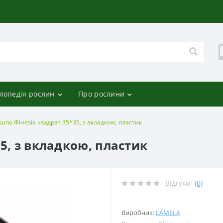
лопедія рослин
Про рослини
шпо Фінезія квадрат 35*35, з вкладкою, пластик
5, з вкладкою, пластик
Відгуки:
(0)
Виробник:
LAMELA