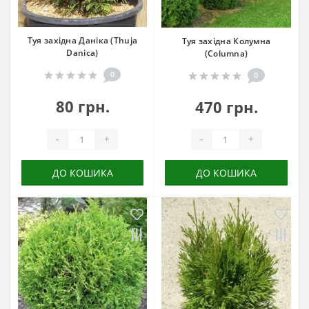
Туя західна Даніка (Thuja
Туя західна Колумна
Danica)
(Columna)
0
0
80 грн.
470 грн.
-
+
-
+
ДО КОШИКА
ДО КОШИКА