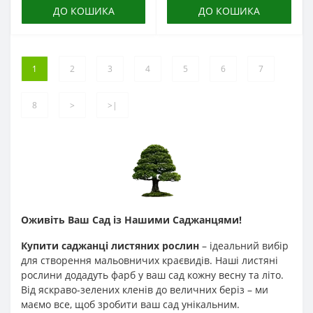
ДО КОШИКА
ДО КОШИКА
1
2
3
4
5
6
7
8
>
>|
Оживіть Ваш Сад із Нашими Саджанцями!
Купити саджанці листяних рослин
– ідеальний вибір
для створення мальовничих краєвидів. Наші листяні
рослини додадуть фарб у ваш сад кожну весну та літо.
Від яскраво-зелених кленів до величних беріз – ми
маємо все, щоб зробити ваш сад унікальним.