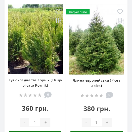
Популярний
Туя складчаста Корнік (Thuja
Ялина європейська (Picea
plicata Kornik)
abies)
0
0
360 грн.
380 грн.
-
+
-
+