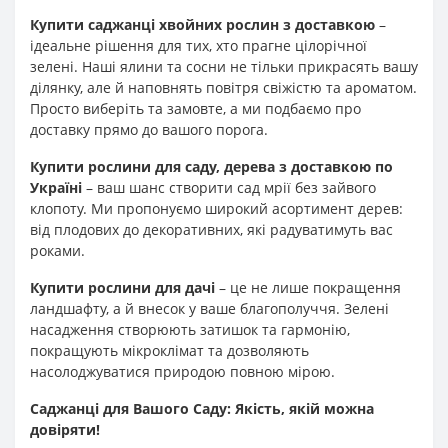
Купити саджанці хвойних рослин з доставкою
–
ідеальне рішення для тих, хто прагне цілорічної
зелені. Наші ялини та сосни не тільки прикрасять вашу
ділянку, але й наповнять повітря свіжістю та ароматом.
Просто виберіть та замовте, а ми подбаємо про
доставку прямо до вашого порога.
Купити рослини для саду, дерева з доставкою по
Україні
– ваш шанс створити сад мрії без зайвого
клопоту. Ми пропонуємо широкий асортимент дерев:
від плодових до декоративних, які радуватимуть вас
роками.
Купити рослини для дачі
– це не лише покращення
ландшафту, а й внесок у ваше благополуччя. Зелені
насадження створюють затишок та гармонію,
покращують мікроклімат та дозволяють
насолоджуватися природою повною мірою.
Саджанці для Вашого Саду: Якість, якій можна
довіряти!