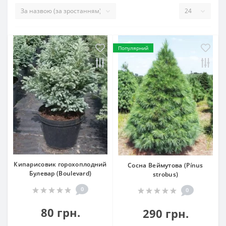
Популярний
Кипарисовик горохоплодний
Сосна Веймутова (Pínus
Булевар (Boulevard)
strobus)
0
0
80 грн.
290 грн.