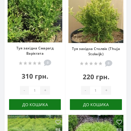
Туя західна Смарагд
Туя західна Столвік (Thuja
Варієгата
Stolwijk)
0
0
310 грн.
220 грн.
-
+
-
+
ДО КОШИКА
ДО КОШИКА