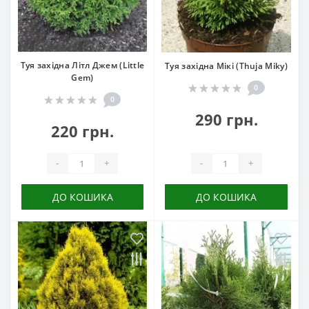
Туя західна Літл Джем (Little
Туя західна Мікі (Thuja Miky)
Gem)
0
0
290 грн.
220 грн.
-
+
-
+
ДО КОШИКА
ДО КОШИКА