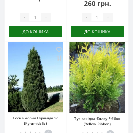
260 грн.
-
+
-
+
ДО КОШИКА
ДО КОШИКА
Сосна чорна Пірамідаліс
Туя західна Єллоу Ріббон
(Pyramidalis)
(Yellow Ribbon)
0