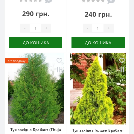
0
290 грн.
240 грн.
-
+
-
+
ДО КОШИКА
ДО КОШИКА
Хіт продажу
Туя західна Брабант (Thuja
Туя західна Голден Брабант