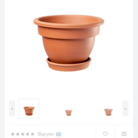
‹
›
Відгуки:
(0)