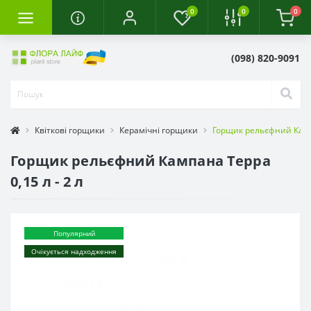
0
0
0
(098) 820-9091
Квіткові горщики
Керамічні горщики
Горщик рельєфний Кампа
Горщик рельєфний Кампана Терра
0,15 л - 2 л
Популярний
Очікується надходження