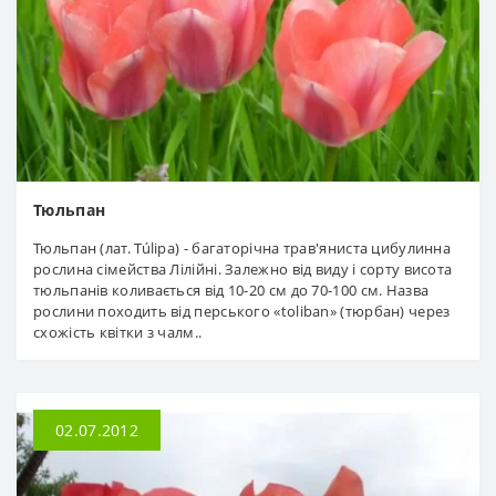
Тюльпан
Тюльпан (лат. Túlipa) - багаторічна трав'яниста цибулинна
рослина сімейства Лілійні. Залежно від виду і сорту висота
тюльпанів коливається від 10-20 см до 70-100 см. Назва
рослини походить від перського «toliban» (тюрбан) через
схожість квітки з чалм..
02.07.2012