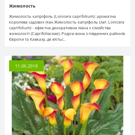
Жимолость
Жимолость капріфоль (Lonicera caprifolium): ароматна
королева садових ліан.Жимолость капріфоль (лат. Lonicera
caprifolium) - ефектна декоративна ліана з сімейства
жимолості (Caprifoliaceae). Родом вона з південних районів
Європи та Кавказу, де в'єтьс..
11.06.2018