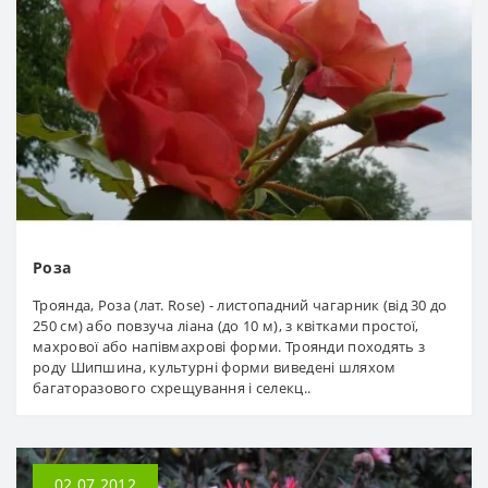
Роза
Троянда, Роза (лат. Rose) - листопадний чагарник (від 30 до
250 см) або повзуча ліана (до 10 м), з квітками простої,
махрової або напівмахрові форми. Троянди походять з
роду Шипшина, культурні форми виведені шляхом
багаторазового схрещування і селекц..
02.07.2012