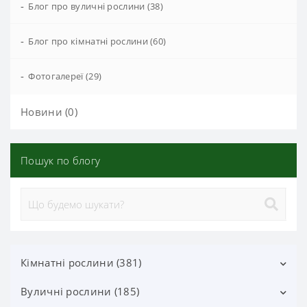
-
Блог про вуличні рослини (38)
-
Блог про кімнатні рослини (60)
-
Фотогалереї (29)
Новини (0)
Пошук по блогу
Кімнатні рослини (381)
Вуличні рослини (185)
Декоративно-листяні (113)