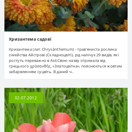
Хризантема садові
Хризантема (лат. Chrysánthemum) - трав'яниста рослина
сімейства Айстрові (Складноцвіті), рід налічує 29 видів, які
ростуть переважно в Азії.Свою назву отримала від
грецького χρῡσανθής, «Златоцвітна», пояснюється жовтим
забарвленням суцвіть. В даний ч..
02.07.2012