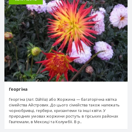
Георгіна
Георгіна (лат. Dáhlia) або Жоржина — багаторічна квітка
сімейства Айстрових. До цього сімейства також належать
чорнобривці, гербери, хризантеми та інші квіти. У
природних умовах жоржини ростуть в гірських районах
Гватемали, в Мексиці та Колумбії. В р..