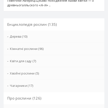
Північній Америці.Цікаво походження назви квітки — з
древньогалльского «лі-лі» ..
Енциклопедія рослин (135)
-
Дерева (10)
-
Кімнатні рослини (96)
-
Квіти для саду (7)
-
Хвойні рослини (5)
-
Чагарники (17)
Про рослини (126)