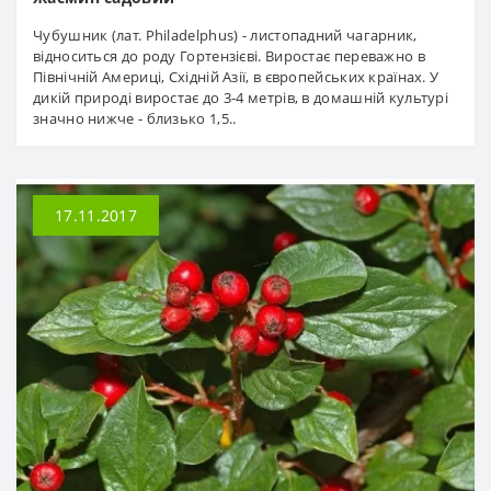
Чубушник (лат. Philadelphus) - листопадний чагарник,
відноситься до роду Гортензієві. Виростає переважно в
Північній Америці, Східній Азії, в європейських країнах. У
дикій природі виростає до 3-4 метрів, в домашній культурі
значно нижче - близько 1,5..
17.11.2017