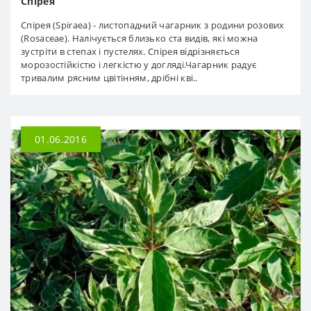
Спірея
Спірея (Spiraea) - листопадний чагарник з родини розових
(Rosaceae). Налічується близько ста видів, які можна
зустріти в степах і пустелях. Спірея відрізняється
морозостійкістю і легкістю у догляді.Чагарник радує
тривалим рясним цвітінням, дрібні кві..
01.06.2016