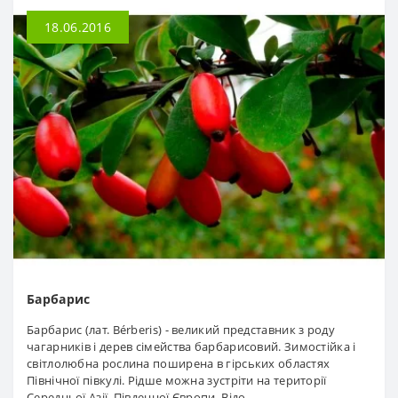
18.06.2016
Барбарис
Барбарис (лат. Bérberis) - великий представник з роду
чагарників і дерев сімейства барбарисовий. Зимостійка і
світлолюбна рослина поширена в гірських областях
Північної півкулі. Рідше можна зустріти на території
Середньої Азії, Південної Європи. Відо..