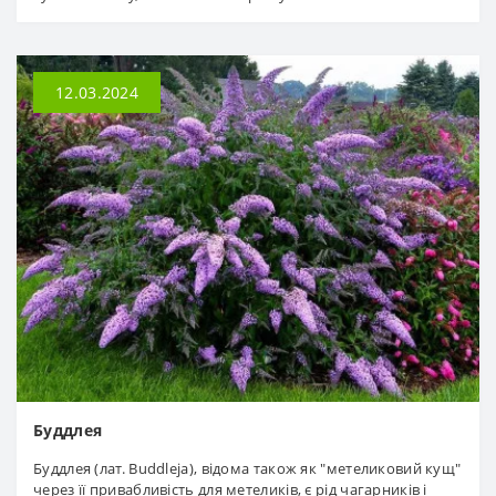
12.03.2024
Буддлея
Буддлея (лат. Buddleja), відома також як "метеликовий кущ"
через її привабливість для метеликів, є рід чагарників і