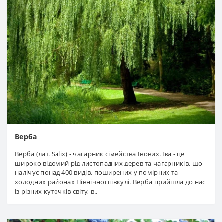
Верба
Верба (лат. Salix) - чагарник сімейства Івових. Іва - це
широко відомий рід листопадних дерев та чагарників, що
налічує понад 400 видів, поширених у помірних та
холодних районах Північної півкулі. Верба прийшла до нас
із різних куточків світу, в..