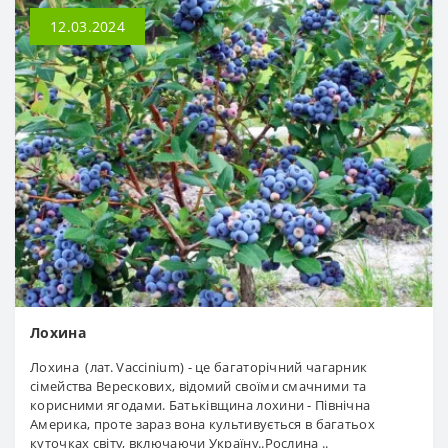
12.03.2024
Лохина
Лохина (лат. Vaccinium) - це багаторічний чагарник
сімейства Верескових, відомий своїми смачними та
корисними ягодами. Батьківщина лохини - Північна
Америка, проте зараз вона культивується в багатьох
куточках світу, включаючи Україну..Рослина ..