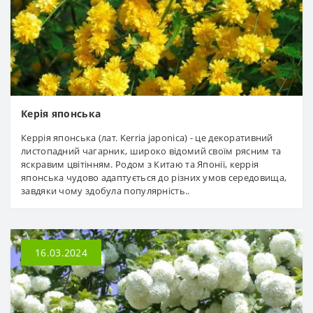
Керія японська
Керрія японська (лат. Kerria japonica) - це декоративний
листопадний чагарник, широко відомий своїм рясним та
яскравим цвітінням. Родом з Китаю та Японії, керрія
японська чудово адаптується до різних умов середовища,
завдяки чому здобула популярність..
16.03.2024