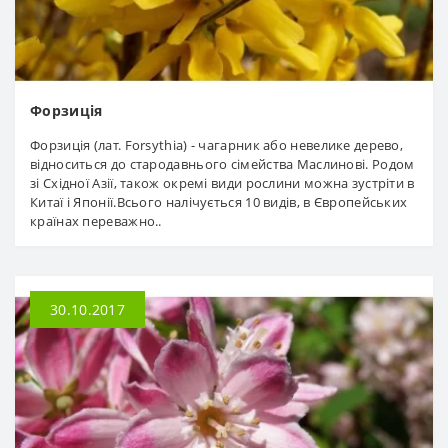
Форзиція
Форзиція (лат. Forsythia) - чагарник або невелике дерево,
відноситься до стародавнього сімейства Маслинові. Родом
зі Східної Азії, також окремі види рослини можна зустріти в
Китаї і Японії.Всього налічується 10 видів, в Європейських
країнах переважно..
30.10.2017