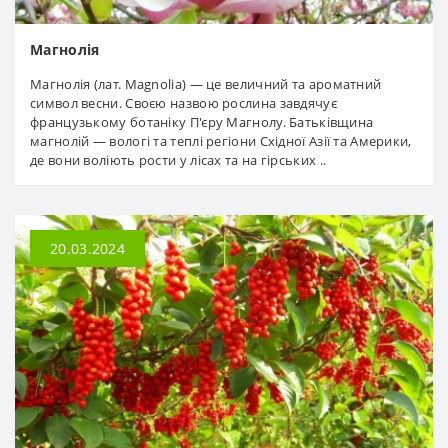
Магнолія
Магнолія (лат. Magnolia) — це величний та ароматний
символ весни. Своєю назвою рослина завдячує
французькому ботаніку П'єру Магнолу. Батьківщина
магнолій — вологі та теплі регіони Східної Азії та Америки,
де вони воліють рости у лісах та на гірських ..
20.03.2024