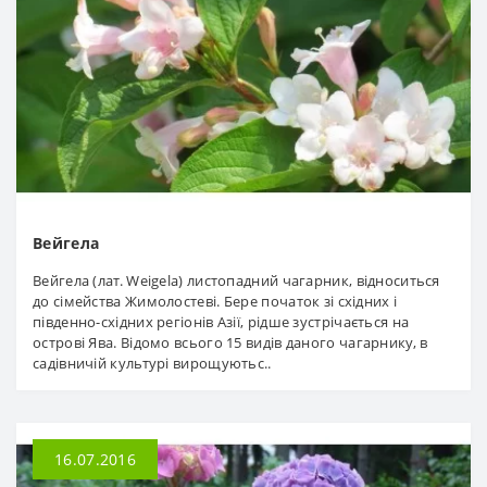
Вейгела
Вейгела (лат. Weigela) листопадний чагарник, відноситься
до сімейства Жимолостеві. Бере початок зі східних і
південно-східних регіонів Азії, рідше зустрічається на
острові Ява. Відомо всього 15 видів даного чагарнику, в
садівничій культурі вирощуютьс..
16.07.2016