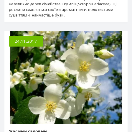
невеликих дерев сімейства Скумпії (Scrophulariaceae). Ці
рослини славляться своїми ароматними, волотистими
суцвіттями, найчастіше бузк..
24.11.2017
Жасмин садовий