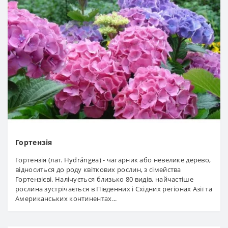
Гортензія
Гортензія (лат. Hydrángea) - чагарник або невелике дерево,
відноситься до роду квіткових рослин, з сімейства
Гортензієві. Налічується близько 80 видів, найчастіше
рослина зустрічається в Південних і Східних регіонах Азії та
Американських континентах...