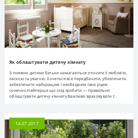
Як облаштувати дитячу кімнату
З появою дитини батьки намагаються оточити її любов'ю,
ласкою та увагою. Хочеться все передбачити, убезпечити,
забезпечити найкращим і необхідним своє рідне
сонечко.Найперше що слід зробити — правильно
облаштувати дитячу кімнату.Важливо враховувати т..
14.07.2017