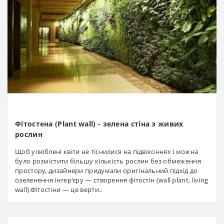
Фітостена (Plant wall) - зелена стіна з живих
рослин
Щоб улюблені квіти не тіснилися на підвіконнях і можна
було розмістити більшу кількість рослин без обмеження
простору, дизайнери придумали оригінальний підхід до
озеленення інтер'єру — створення фітостін (wall plant, living
wall).Фітостіни — це верти..