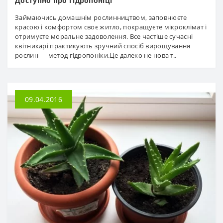
Доступно про гідропоніці
Займаючись домашнім рослинництвом, заповнюєте
красою і комфортом своє житло, покращуєте мікроклімат і
отримуєте моральне задоволення. Все частіше сучасні
квітникарі практикують зручний спосіб вирощування
рослин — метод гідропоніки.Це далеко не нова т..
09.04.2016