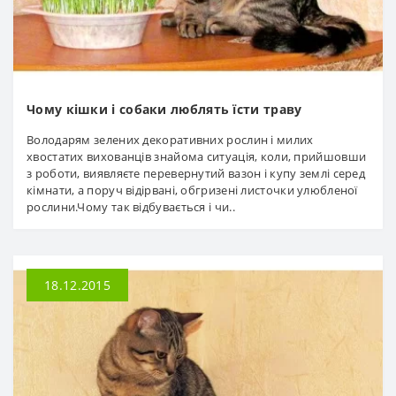
Чому кішки і собаки люблять їсти траву
Володарям зелених декоративних рослин і милих
хвостатих вихованців знайома ситуація, коли, прийшовши
з роботи, виявляєте перевернутий вазон і купу землі серед
кімнати, а поруч відірвані, обгризені листочки улюбленої
рослини.Чому так відбувається і чи..
18.12.2015