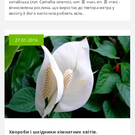
китайська (лат. Camellia sinensis, кит. 茶 «ча», яп. 茶 «тя») -
вічнозелена рослина, що виростає до півтора метра у
висоту.З його листочків роблять всім..
27.01.2016
Хвороби і шкідники кімнатних квітів.