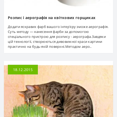
Розпис і аерографія на квіткових горщиках
Додати яскравих фарб вашого інтер'єру зможе аерографія.
Суть методу — нанесення фарби за допомогою
спеціального пристрою для розпису - аерографа.Завдяки
цій технології, створюються дивовижної краси картини
практично на будь-якій поверхні.Методом аеро..
18.12.2015