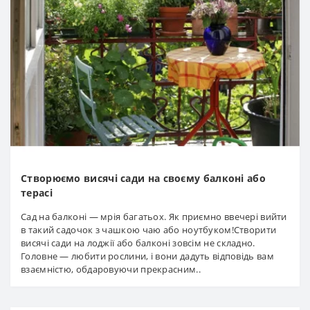
Створюємо висячі сади на своєму балконі або
терасі
Сад на балконі — мрія багатьох. Як приємно ввечері вийти
в такий садочок з чашкою чаю або ноутбуком!Створити
висячі сади на лоджії або балконі зовсім не складно.
Головне — любити рослини, і вони дадуть відповідь вам
взаємністю, обдаровуючи прекрасним..