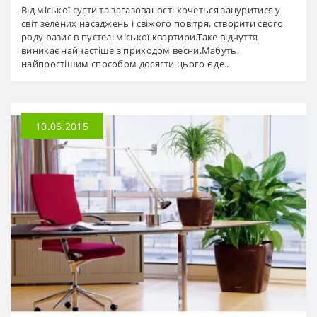
Від міської суєти та загазованості хочеться зануритися у
світ зелених насаджень і свіжого повітря, створити свого
роду оазис в пустелі міської квартири.Таке відчуття
виникає найчастіше з приходом весни.Мабуть,
найпростішим способом досягти цього є де..
10.06.2015