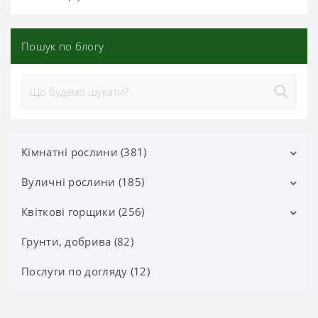
Пошук по блогу
Кімнатні рослини (381)
Вуличні рослини (185)
Декоративно-листяні (113)
Квітучі (37)
Квіткові горщики (256)
Листяні чагарники (25)
Орхідеї фаленопсис (70)
Квітучі чагарники (52)
Грунти, добрива (82)
Горщики Лечуза, Аксесуари (87)
Орхідеї (24)
Хвойні дерева і чагарники (60)
Керамічні горщики (91)
Послуги по догляду (12)
Плодові кімнатні (38)
Ягідні рослини (7)
Пластикові горщики (78)