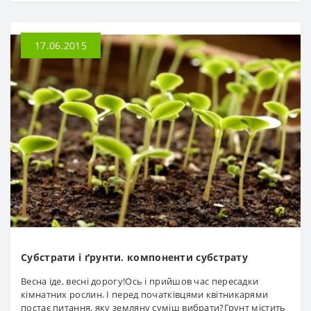
17.06.2015
Субстрати і ґрунти. компоненти субстрату
Весна іде, весні дорогу!Ось і прийшов час пересадки
кімнатних рослин. І перед початківцями квітникарями
постає питання, яку земляну суміш вибрати?Грунт містить