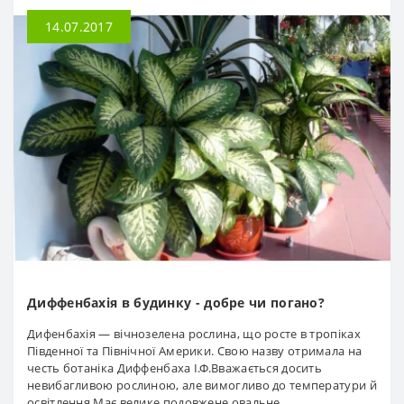
14.07.2017
Диффенбахія в будинку - добре чи погано?
Дифенбахія — вічнозелена рослина, що росте в тропіках
Південної та Північної Америки. Свою назву отримала на
честь ботаніка Диффенбаха І.Ф.Вважається досить
невибагливою рослиною, але вимогливо до температури й
освітлення.Має велике подовжене овальне..