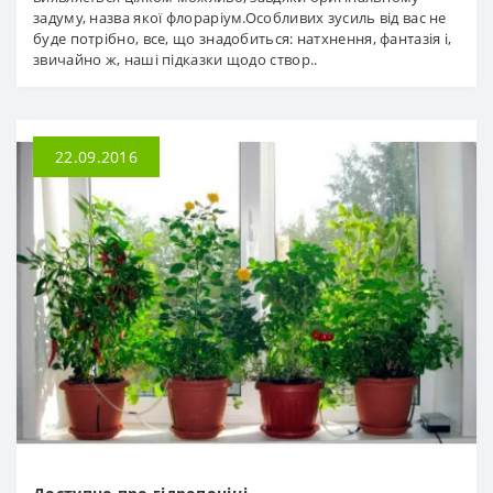
задуму, назва якої флораріум.Особливих зусиль від вас не
буде потрібно, все, що знадобиться: натхнення, фантазія і,
звичайно ж, наші підказки щодо створ..
22.09.2016