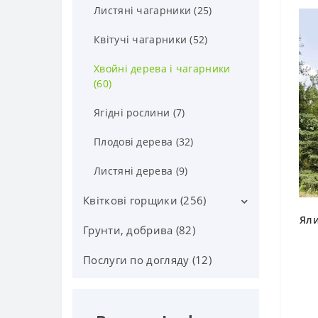
Квітучі (37)
Листяні чагарники (25)
Орхідеї фаленопсис (70)
Квітучі чагарники (52)
Орхідеї (24)
Хвойні дерева і чагарники
(60)
Плодові кімнатні (38)
Ягідні рослини (7)
Бонсаї (65)
Плодові дерева (32)
Листяні дерева (9)
Квіткові горщики (256)
Яли
Грунти, добрива (82)
Горщики Лечуза, Аксесуари
(87)
Послуги по догляду (12)
Керамічні горщики (91)
Пластикові горщики (78)