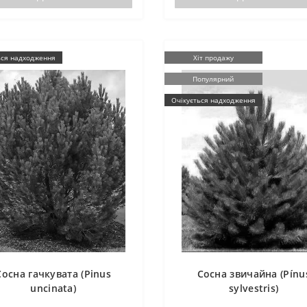
ься надходження
Хіт продажу
Популярний
Очікується надходження
Сосна гачкувата (Pinus
Сосна звичайна (Pínu
uncinata)
sylvestris)