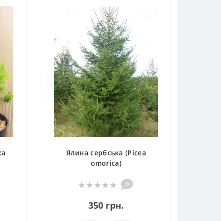
ка
Ялина сербська (Picea
omorica)
0
350 грн.