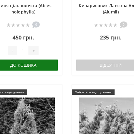
иця цільнолиста (Abies
Кипарисовик Лавсона А
holophylla)
(Alumii)
0
0
450 грн.
235 грн.
-
+
ДО КОШИКА
ВІДСУТНІЙ
ься надходження
Очікується надходження