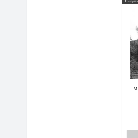
Очікуєт
М