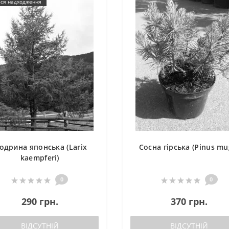
ься надходження
одрина японська (Larix
Сосна гірська (Pinus mu
kaempferi)
0
0
290 грн.
370 грн.
ВІДСУТНІЙ
ВІДСУТНІЙ