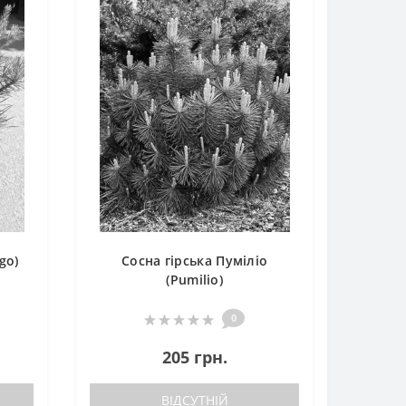
go)
Сосна гірська Пуміліо
(Pumilio)
0
205 грн.
ВІДСУТНІЙ