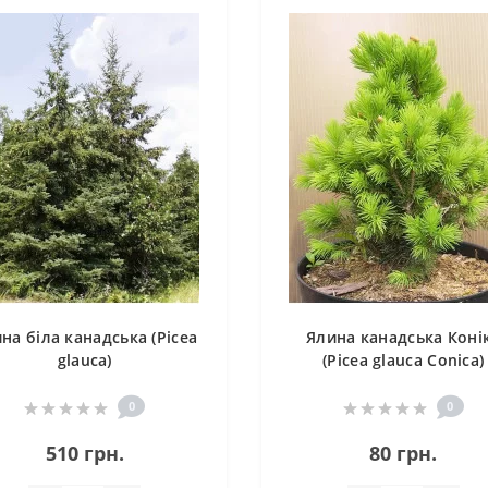
на біла канадська (Picea
Ялина канадська Коні
glauca)
(Picea glauca Conica)
0
0
510 грн.
80 грн.