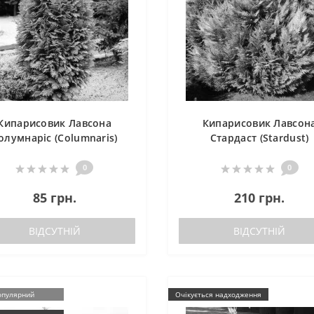
Кипарисовик Лавсона
Кипарисовик Лавсон
олумнаріс (Columnaris)
Стардаст (Stardust)
0
0
85 грн.
210 грн.
ВІДСУТНІЙ
ВІДСУТНІЙ
опулярний
Очікується надходження