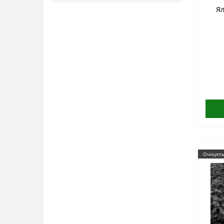
Ял
Очікуєт