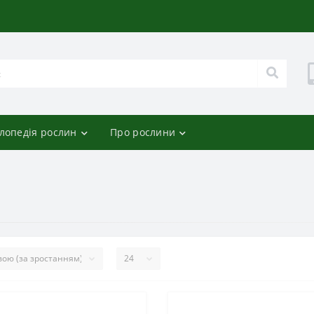
лопедія рослин
Про рослини