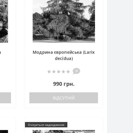
а
Модрина європейська (Larix
decídua)
0
990 грн.
ВІДСУТНІЙ
Очікується надходження