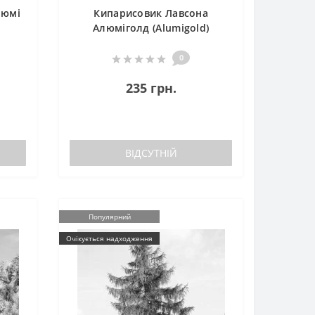
люмі
Кипарисовик Лавсона
Алюміголд (Alumigold)
0
235 грн.
ВІДСУТНІЙ
Популярний
Очікується надходження