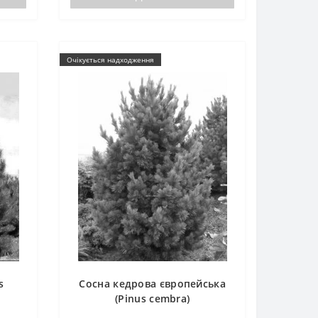
Очікується надходження
s
Сосна кедрова європейська
(Pinus cembra)