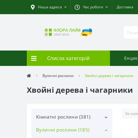
Наша адреса
Час роботи
Доставка
Список категорій
Енцик
Вуличні рослини
Хвойні дерева і чагарники
Хвойні дерева і чагарники
Кімнатні рослини (381)
Вуличні рослини (185)
Декоративно-листяні (113)