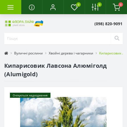
0
0
0
(098) 820-9091
Вуличні рослини
Хвойні дерева і чагарники
Кипарисовик Лав
Кипарисовик Лавсона Алюміголд
(Alumigold)
Очікується надходження