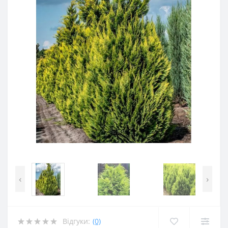
‹
›
Відгуки:
(0)