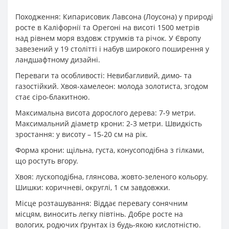
Походження: Кипарисовик Лавсона (Лоусона) у природі
росте в Каліфорнії та Орегоні на висоті 1500 метрів
над рівнем моря вздовж струмків та річок. У Європу
завезений у 19 столітті і набув широкого поширення у
ландшафтному дизайні.
Переваги та особливості: Невибагливий, димо- та
газостійкий. Хвоя-хамелеон: молода золотиста, згодом
стає сіро-блакитною.
Максимальна висота дорослого дерева: 7-9 метри.
Максимальний діаметр крони: 2-3 метри. Швидкість
зростання: у висоту – 15-20 см на рік.
Форма крони: щільна, густа, конусоподібна з гілками,
що ростуть вгору.
Хвоя: лускоподібна, глянсова, жовто-зеленого кольору.
Шишки: коричневі, округлі, 1 см завдовжки.
Місце розташування: Віддає перевагу сонячним
місцям, виносить легку півтінь. Добре росте на
вологих, родючих ґрунтах із будь-якою кислотністю.