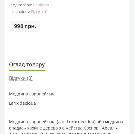
Код товару:
Coniferous
Наявність:
Відсутній
990 грн.
Огляд товару
Відгуки (0)
Модрина європейська
Larix decídua
Модрина європейська (лат. Lurix decídua) або модрина
опадає - хвойне дерево з сімейства Соснові. Ареал -