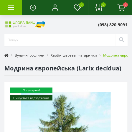
0
0
0
(098) 820-9091
Вуличні рослини
Хвойні дерева і чагарники
Модрина європей
Модрина європейська (Larix decídua)
Популярний
Очікується надходження