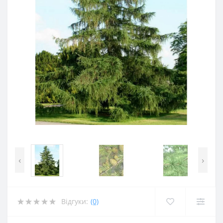
‹
›
Відгуки:
(0)