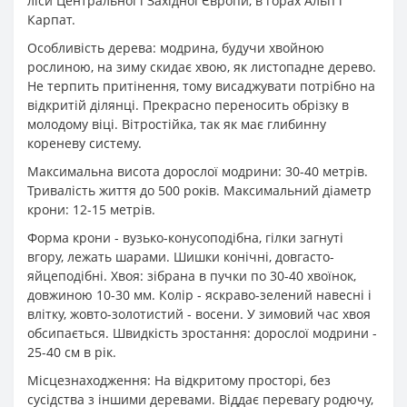
ліси Центральної і Західної Європи, в горах Альп і
Карпат.
Особливість дерева: модрина, будучи хвойною
рослиною, на зиму скидає хвою, як листопадне дерево.
Не терпить притінення, тому висаджувати потрібно на
відкритій ділянці. Прекрасно переносить обрізку в
молодому віці. Вітростійка, так як має глибинну
кореневу систему.
Максимальна висота дорослої модрини: 30-40 метрів.
Тривалість життя до 500 років. Максимальний діаметр
крони: 12-15 метрів.
Форма крони - вузько-конусоподібна, гілки загнуті
вгору, лежать шарами. Шишки конічні, довгасто-
яйцеподібні. Хвоя: зібрана в пучки по 30-40 хвоїнок,
довжиною 10-30 мм. Колір - яскраво-зелений навесні і
влітку, жовто-золотистий - восени. У зимовий час хвоя
обсипається. Швидкість зростання: дорослої модрини -
25-40 см в рік.
Місцезнаходження: На відкритому просторі, без
сусідства з іншими деревами. Віддає перевагу родючу,