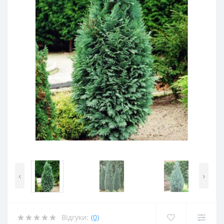
‹
›
Відгуки:
(0)