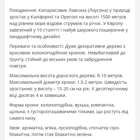
Походження: Кипарисовик Лавсона (Лоусона) у природі
зростає у Каліфорнії та Орегоні на висоті 1500 метрів
над рівнем моря вздовж струмків та річок. У Європу
завезений у 19 столітті і набув широкого поширення у
ландшафтному дизайні.
Переваги та особливості: Дуже декоративне дерево з
красивою колоноподібною кроною. Невибагливий до
ґрунту, стійкий до міських умов та забруднення
повітря.
Максимальна висота дорослого дерева: 8-10 метрів.
Максимальний діаметр крони: 1,5-2 метри. Швидкість
зростання: у висоту – 15-20 см на рік. У десятирічному
віці досягає 4 м заввишки.
Форма крони: колоноподібна, вузька, компактна,
щільна, з густорозташованими гілками, що ростуть від
самого низу.
Хвоя: ароматна, м'яка, лускоподібна, спочатку сіро-
блакитна, потім стає блакитно-зелена.