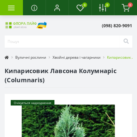
0
0
0
(098) 820-9091
Вуличні рослини
Хвойні дерева і чагарники
Кипарисовик Лав
Кипарисовик Лавсона Колумнаріс
(Columnaris)
Очікується надходження