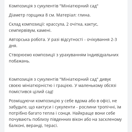
Композиція з сукулентів "Мініатюрний сад"
Діаметр горщика 8 см. Матеріал: глина.
Склад композиції: крассула, 2 очітка, кактус,
семпервівум, камені.
Авторська робота. У разі відсутності - очікування 2-3
дня.
Створюємо композиції з урахуванням індивідуальних
побажань.
Композиція з сукулентів "Мініатюрний сад" дивує
своєю мініатюрністю і грацією. У маленькому обсязі
помістився цілий сад!
Розміщуючи композицію у себе вдома або в офісі, не
забудьте, що кактуси і сукуленти - рослини тропічні, їм
потрібно багато тепла і сонця. Найкраще вони себе
почувають поблизу південних вікон або на заскленому
балконі, веранді, терасі.