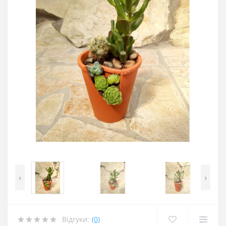
‹
›
Відгуки:
(0)