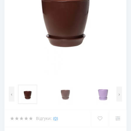
‹
›
Відгуки:
(0)