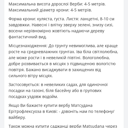
Максимальна висота дорослої Верби: 4-5 метрів.
Максимальний діаметр крони: 4-5 метрів.
Форма крони: куляста, густа. Листя: ланцетні, 8-10 см
завдовжки. Навесні і влітку зверху зелені, знизу сизі,
восени нерівномірно жовтіють надаючи дереву
фантастичний вид.
Місцезнаходження: До грунту невимоглива, але краще
росте на средневлажних грунтах. Іва біла світлолюбна,
але може рости і в невеликій півтіні. Вологолюбна,
добре розвивається в місцях з підвищеною вологістю
повітря. Бажано висаджувати в захищених від
сильного вітру місцях.
Застосовується: в невеликих садах, для одиночної
посадки на газоні, біля басейну або в групових
посадках уздовж водойм.
Якщо Ви бажаєте купити вербу Матсудана
Ерітрофлексуоза в Києві: - дзвоніть нам по телефону/
вайберу.
Також можна купити саджанці верби Matsudana через