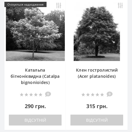
Очікується надходження
Катальпа
Клен гостролистий
бігнонієвидна (Catalpa
(Acer platanoides)
bignonioides)
0
0
290 грн.
315 грн.
ВІДСУТНІЙ
ВІДСУТНІЙ