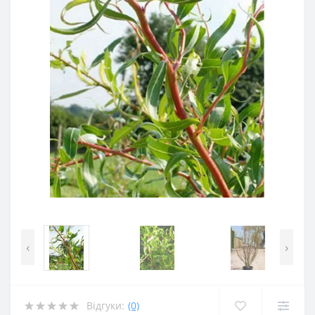
‹
›
Відгуки:
(0)