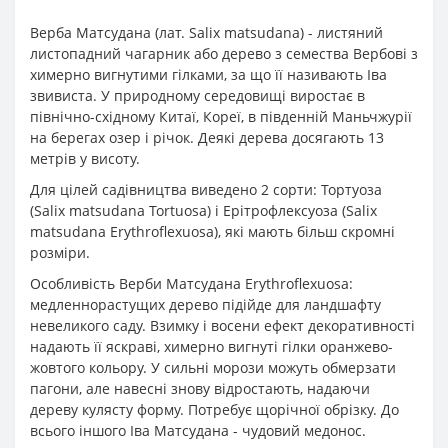
Верба Матсудана (лат. Salix matsudana) - листяний
листопадний чагарник або дерево з семества Вербові з
химерно вигнутими гілками, за що її називають Іва
звивиста. У природному середовищі виростає в
північно-східному Китаї, Кореї, в південній Маньчжурії
на берегах озер і річок. Деякі дерева досягають 13
метрів у висоту.
Для цілей садівництва виведено 2 сорти: Тортуоза
(Salix matsudana Tortuosa) і Ерітрофлексуоза (Salix
matsudana Erythroflexuosa), які мають більш скромні
розміри.
Особливість Верби Матсудана Erythroflexuosa:
медленнорастущих дерево підійде для ландшафту
невеликого саду. Взимку і восени ефект декоративності
надають її яскраві, химерно вигнуті гілки оранжево-
жовтого кольору. У сильні морози можуть обмерзати
пагони, але навесні знову відростають, надаючи
дереву кулясту форму. Потребує щорічної обрізку. До
всього іншого Іва Матсудана - чудовий медонос.