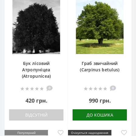
Бук лісовий
Граб звичайний
Атропуніцеа
(Carpinus betulus)
(Atropunicea)
0
0
420 грн.
990 грн.
ВІДСУТНІЙ
ДО КОШИКА
Популярний
Очікується надходження