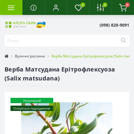
0
0
0
(098) 820-9091
Вуличні рослини
Верба Матсудана Ерітрофлексуоза (Salix mats
Верба Матсудана Ерітрофлексуоза
(Salix matsudana)
Популярний
Очікується надходження