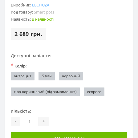
Виробник:
LECHUZA
Код товару:
Smart pots
Наявність:
В наявності
2 689 грн.
Доступні варіанти
*
Колір:
антрацит
білий
червоний
сіро-коричневий (під замовлення)
еспресо
Кількість:
-
+