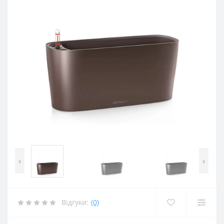
‹
›
Відгуки:
(0)