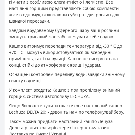
кімнати з особливою елегантністю і легкістю. Все
настільні горщики представляють собою комплекти
«все в одному», включаючи субстрат для рослин для
швидкої пересадки.
Завдяки вбудованому буферного шару ваші рослини
зможуть тривалий час забезпечувати себе водою.
Кашпо витримує перепади температури від -30 ° С до
+70 ° С і можуть використовуватися як всередині
приміщень, так і на вулиці. Кашпо не вигоряють на
сонці, стійкі до атмосферних явищ і ударам.
Оснащені контролем переливу води, завдяки знімному
гвинту в днищі.
У комплект входить: Кашпо з поліпропілену, знімний
горщик, система автополиву LECHUZA.
Якщо Ви хочете купити пластикове настільний кашпо
Lechuza DELTA 20: - дзвоніть нам по телефону/вайберу.
Також можна придбати настільний кашпо Лечуза
Дельта різних кольорів через Інтернет-магазин.
Доставка по Києву і Україні.