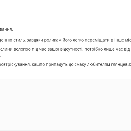
ування.
нню стиль, завдяки роликам його легко переміщати в інше міс
ини вологою під час вашої відсутності, потрібно лише час від 
.
розтріскування, кашпо припадуть до смаку любителям глянцевих, б