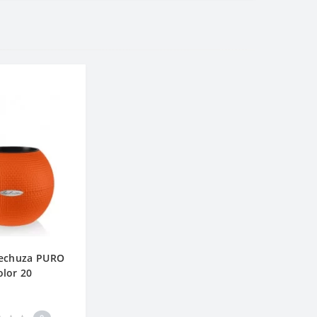
echuza PURO
olor 20