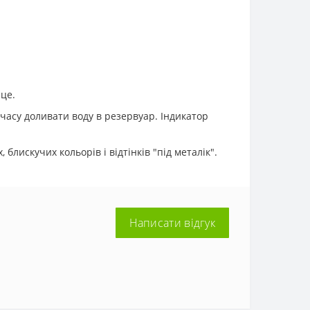
це.
часу доливати воду в резервуар. Індикатор
лискучих кольорів і відтінків "під металік".
Написати відгук