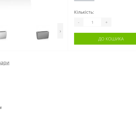
Кількість:
-
+
›
ДО КОШИКА
вари
м