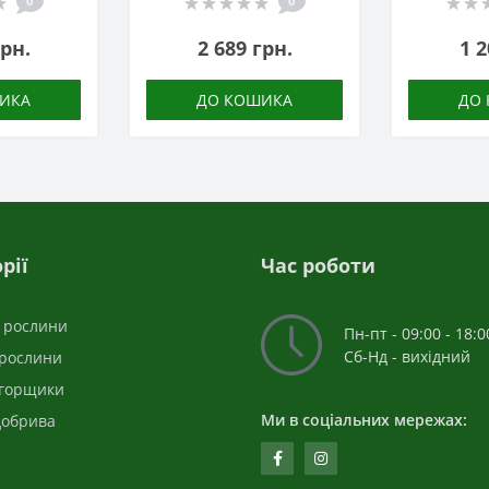
0
0
грн.
2 689 грн.
1 2
ИКА
ДО КОШИКА
ДО
рії
Час роботи
і рослини
Пн-пт - 09:00 - 18:0
Сб-Нд - вихідний
 рослини
 горщики
Ми в соціальних мережах:
добрива