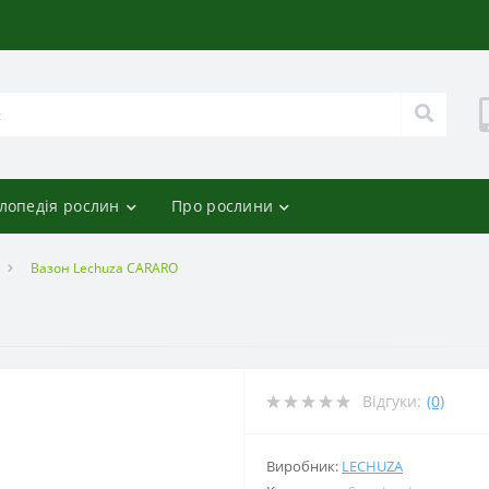
лопедія рослин
Про рослини
Вазон Lechuza CARARO
Відгуки:
(0)
Виробник:
LECHUZA