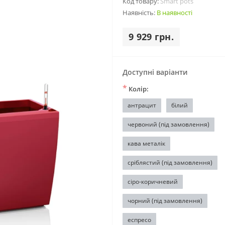
Код товару:
Smart pots
Наявність:
В наявності
9 929 грн.
Доступні варіанти
*
Колір:
антрацит
білий
червоний (під замовлення)
кава металік
сріблястий (під замовлення)
сіро-коричневий
чорний (під замовлення)
еспресо