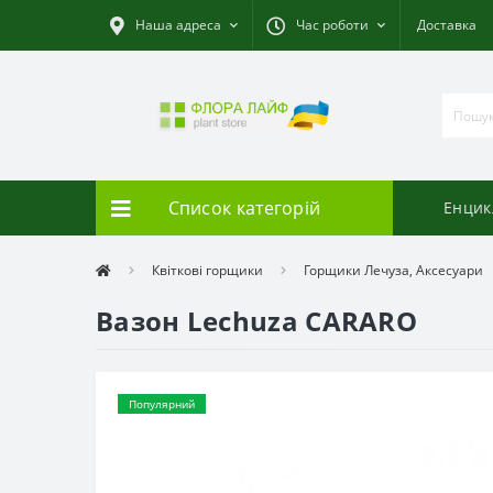
Наша адреса
Час роботи
Доставка
Список категорій
Енцик
Квіткові горщики
Горщики Лечуза, Аксесуари
Вазон Lechuza CARARO
Популярний