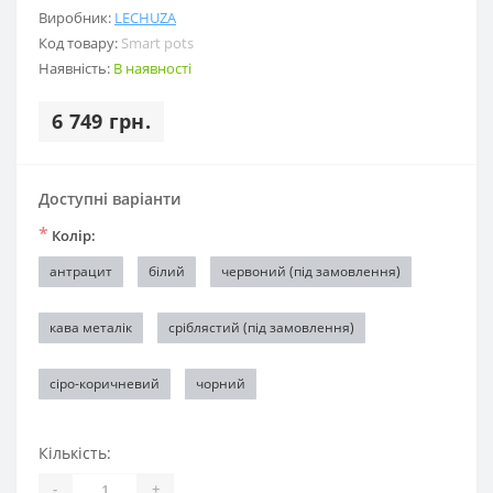
Виробник:
LECHUZA
Код товару:
Smart pots
Наявність:
В наявності
6 749 грн.
Доступні варіанти
*
Колір:
антрацит
білий
червоний (під замовлення)
кава металік
сріблястий (під замовлення)
сіро-коричневий
чорний
Кількість:
-
+