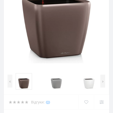
‹
›
Відгуки:
(0)