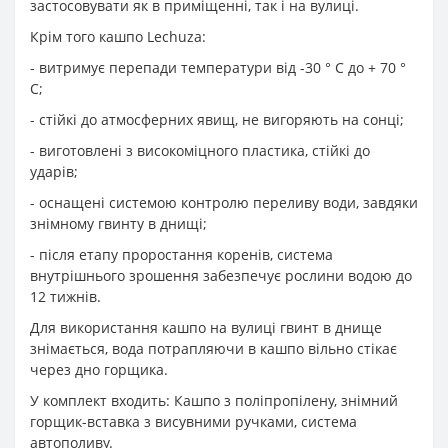
застосовувати як в приміщенні, так і на вулиці.
Крім того кашпо Lechuza:
- витримує перепади температури від -30 ° С до + 70 °
С;
- стійкі до атмосферних явищ, не вигоряють на сонці;
- виготовлені з високоміцного пластика, стійкі до
ударів;
- оснащені системою контролю переливу води, завдяки
знімному гвинту в днищі;
- після етапу проростання коренів, система
внутрішнього зрошення забезпечує рослини водою до
12 тижнів.
Для використання кашпо на вулиці гвинт в днище
знімається, вода потрапляючи в кашпо вільно стікає
через дно горщика.
У комплект входить: Кашпо з поліпропілену, знімний
горщик-вставка з висувними ручками, система
автополиву.