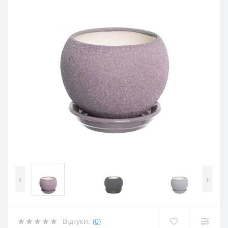
‹
›
Відгуки:
(0)