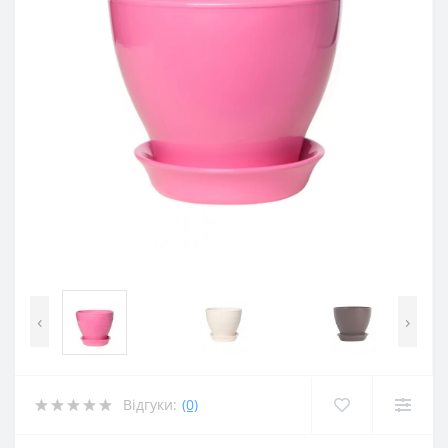
‹
›
Відгуки:
(0)