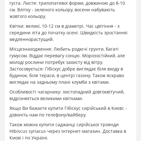
густа. Листя: трилопатевої форми, довжиною до 8-10
см. Влітку - зеленого кольору, восени набувають
жовтого кольору.
Квітки: великі, 10-12 см в діаметрі. Час цвітіння - з
середини літа до початку осені. Швидкість зростання:
медленнорастущий.
Місцезнаходження: Любить родючі грунти, багаті
гумусом. Віддає перевагу сонцю. Морозостійкий, але
молоді рослини потребує захисту від вітру.
Застосовується: Гібіскус добре виглядає біля входу в
будинок, біля тераси, в центрі газону. Також яскраво
виглядає на задньому плані клумби з квітами.
Особливості чагарнику: листопадний довгоквітучий,
відрізняється великими квітками.
Якщо Ви бажаєте купити Гібіскус сирійський в Києві: -
дзвоніть нам по телефону/вайберу.
Також можна купити саджанці сирійської троянди
Hibiscus syriacus через Інтернет-магазин. Доставка в
Києві і по Україні.