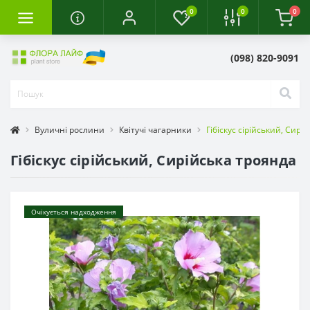
0
0
0
(098) 820-9091
Вуличні рослини
Квітучі чагарники
Гібіскус сірійський, Сирі
Гібіскус сірійський, Сирійська троянда
Очікується надходження