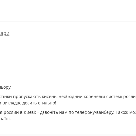
вари
льору.
 стінки пропускають кисень, необхідний кореневій системі росли
ки виглядає досить стильно!
 рослин в Києві: - дзвоніть нам по телефону/вайберу. Також мо
раїні.