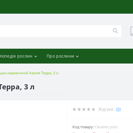
лопедія рослин
Про рослини
щик керамічний Азалія Терра, 3 л
ерра, 3 л
Відгуки:
(0)
Код товару:
Ceramic pots