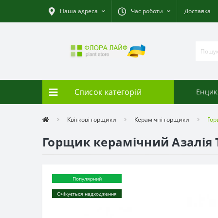
Наша адреса
Час роботи
Доставка
Список категорій
Енцик
Квіткові горщики
Керамічні горщики
Гор
Горщик керамічний Азалія Т
Популярний
Очікується надходження