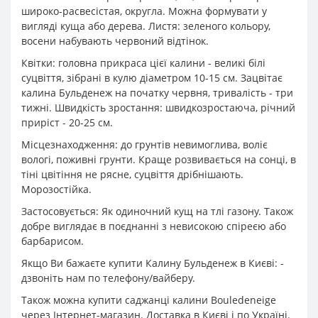
широко-расвесістая, округла. Можна формувати у
вигляді куща або дерева. Листя: зеленого кольору,
восени набувають червоний відтінок.
Квітки: головна прикраса цієї калини - великі білі
суцвіття, зібрані в кулю діаметром 10-15 см. Зацвітає
калина Бульденеж на початку червня, тривалість - три
тижні. Швидкість зростання: швидкозростаюча, річний
приріст - 20-25 см.
Місцезнаходження: до грунтів невимоглива, воліє
вологі, поживні грунти. Краще розвивається на сонці, в
тіні цвітіння не рясне, суцвіття дрібнішають.
Морозостійка.
Застосовується: Як одиночний кущ на тлі газону. Також
добре виглядає в поєднанні з невисокою спіреєю або
барбарисом.
Якщо Ви бажаєте купити Калину Бульденеж в Києві: -
дзвоніть нам по телефону/вайберу.
Також можна купити саджанці калини Bouledeneige
через Інтернет-магазин. Доставка в Києві і по Україні.