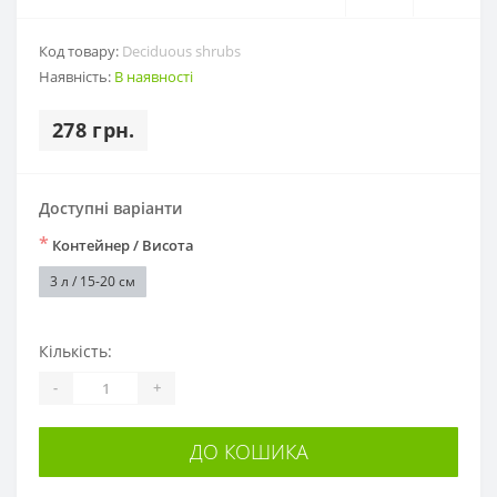
Код товару:
Deciduous shrubs
Наявність:
В наявності
278 грн.
Доступні варіанти
*
Контейнер / Висота
3 л / 15-20 см
Кількість:
-
+
ДО КОШИКА