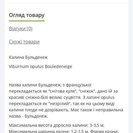
Огляд товару
Відгуки (0)
Схожі товари
Калина Бульденеж
Viburnum opulus Bouledeneige
Назва калини Бульденеж, з французької
перекладається як "снігова куля", "сніжок", дано їй за
красиві сніжно-білі великі суцвіття. З латині opulus
перекладається як "незрілий", так як на цьому виді
калини плоди не дозрівають. Має також і неправильна
назва - Бульдонеж.
Максимальна висота дорослої калини: 3-3,5 м.
Максимальна ширина крони: 1,2-1,5 м. Форма крони: