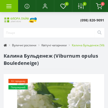
0
0
0
(098) 820-9091
Вуличні рослини
Квітучі чагарники
Калина Бульденеж (Vibur
Калина Бульденеж (Viburnum opulus
Bouledeneige)
Хіт продажу
Популярний