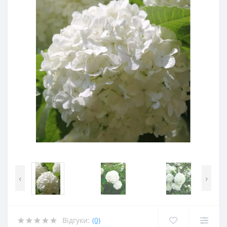
‹
›
Відгуки:
(0)