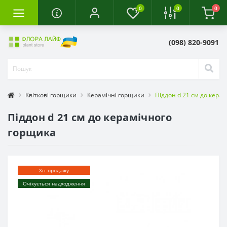
0
0
0
(098) 820-9091
Квіткові горщики
Керамічні горщики
Піддон d 21 см до кера
Піддон d 21 см до керамічного
горщика
Хіт продажу
Очікується надходження