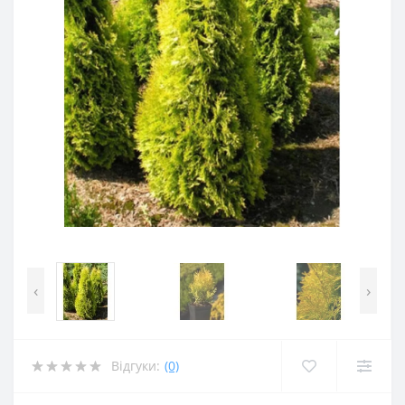
‹
›
Відгуки:
(0)