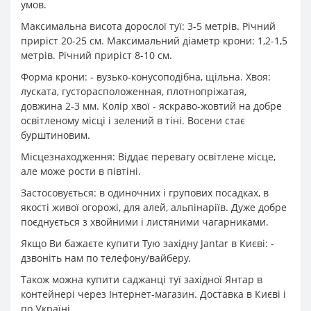
умов.
Максимальна висота дорослої туї: 3-5 метрів. Річний
приріст 20-25 см. Максимальний діаметр крони: 1,2-1,5
метрів. Річний приріст 8-10 см.
Форма крони: - вузько-конусоподібна, щільна. Хвоя:
луската, густорасположенная, плотнопріжатая,
довжина 2-3 мм. Колір хвої - яскраво-жовтий на добре
освітленому місці і зелений в тіні. Восени стає
бурштиновим.
Місцезнаходження: Віддає перевагу освітлене місце,
але може рости в півтіні.
Застосовується: в одиночних і групових посадках, в
якості живої огорожі, для алей, альпінаріїв. Дуже добре
поєднується з хвойними і листяними чагарниками.
Якщо Ви бажаєте купити Тую західну Jantar в Києві: -
дзвоніть нам по телефону/вайберу.
Також можна купити саджанці туї західної Янтар в
контейнері через Інтернет-магазин. Доставка в Києві і
по Україні.