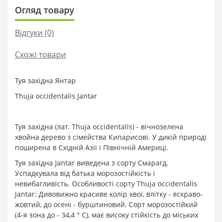
Огляд товару
Відгуки (0)
Схожі товари
Туя західна Янтар
Thuja occidentalis Jantar
Туя західна (лат. Thuja occidentalis) - вічнозелена
хвойна дерево з сімейства Кипарисові. У дикій природі
поширена в Східній Азії і Північній Америці.
Туя західна Jantar виведена з сорту Смарагд.
Успадкувала від батька морозостійкість і
невибагливість. Особливості сорту Thuja occidentalis
Jantar: Дивовижно красиве колір хвої, влітку - яскраво-
жовтий, до осені - бурштиновий. Сорт морозостійкий
(4-я зона до - 34,4 ° C), має високу стійкість до міських