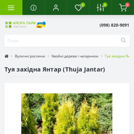
0
0
0
(098) 820-9091
Вуличні рослини
Хвойні дерева і чагарники
Туя західна Янтар
Туя західна Янтар (Thuja Jantar)