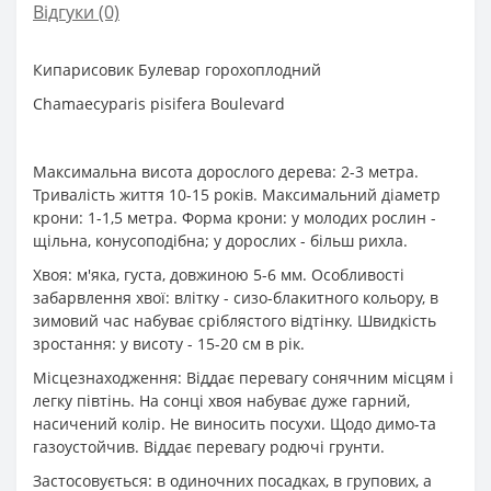
Відгуки (0)
Кипарисовик Булевар горохоплодний
Chamaecyparis pisifera Boulevard
Максимальна висота дорослого дерева: 2-3 метра.
Тривалість життя 10-15 років. Максимальний діаметр
крони: 1-1,5 метра. Форма крони: у молодих рослин -
щільна, конусоподібна; у дорослих - більш рихла.
Хвоя: м'яка, густа, довжиною 5-6 мм. Особливості
забарвлення хвої: влітку - сизо-блакитного кольору, в
зимовий час набуває сріблястого відтінку. Швидкість
зростання: у висоту - 15-20 см в рік.
Місцезнаходження: Віддає перевагу сонячним місцям і
легку півтінь. На сонці хвоя набуває дуже гарний,
насичений колір. Не виносить посухи. Щодо димо-та
газоустойчив. Віддає перевагу родючі грунти.
Застосовується: в одиночних посадках, в групових, а