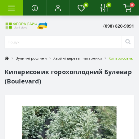
0
0
0
(098) 820-9091
Вуличні рослини
Хвойні дерева і чагарники
Кипарисовик гор
Кипарисовик горохоплодний Булевар
(Boulevard)