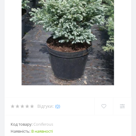
Відгуки:
(0)
Код товару:
Coniferous
Наявність:
В наявності