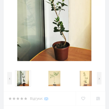
‹
›
Відгуки:
(0)