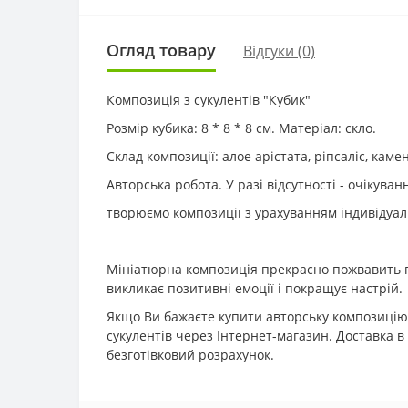
Огляд товару
Відгуки (0)
Композиція з сукулентів "Кубик"
Розмір кубика: 8 * 8 * 8 см. Матеріал: скло.
Склад композиції: алое арістата, ріпсаліс, камен
Авторська робота. У разі відсутності - очікуван
творюємо композиції з урахуванням індивідуа
Мініатюрна композиція прекрасно пожвавить про
викликає позитивні емоції і покращує настрій.
Якщо Ви бажаєте купити авторську композицію з
сукулентів через Інтернет-магазин. Доставка в
безготівковий розрахунок.