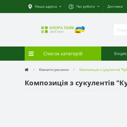
Наша адреса
Час роботи
Доставка
Список категорій
Енцик
Кімнатні рослини
Композиція з сукулентів "Ку
Композиція з сукулентів "К