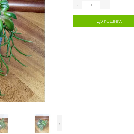
-
+
ДО КОШИКА
›