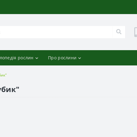
лопедія рослин
Про рослини
бик"
убик"