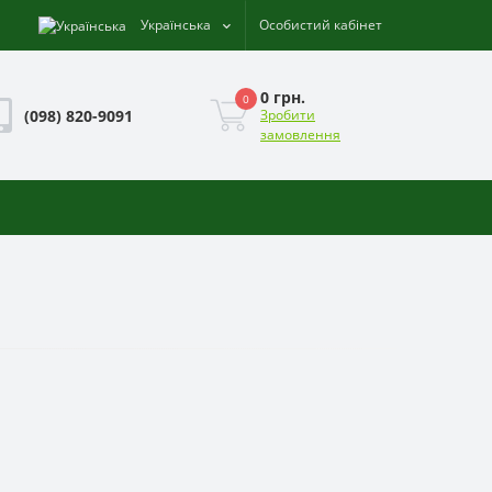
Українська
Особистий кабінет
0 грн.
0
(098) 820-9091
Зробити
замовлення