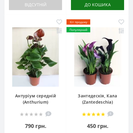
ВІДСУТНІЙ
ДО КОШИКА
Хіт продажу
Популярний
Антуріум середній
Зантедескія, Кала
(Anthurium)
(Zantedeschia)
0
1
790 грн.
450 грн.