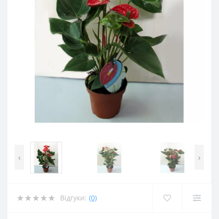
‹
›
Відгуки:
(0)