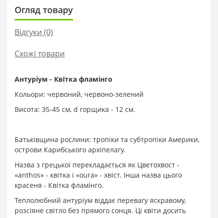
Огляд товару
Відгуки (0)
Схожі товари
Антуріум - Квітка фламінго
Кольори: червоний, червоно-зелений
Висота: 35-45 см, d горщика - 12 см.
Батьківщина рослини: тропіки та субтропіки Америки,
острови Карибського архіпелагу.
Назва з грецької перекладається як Цветохвост -
«anthos» - квітка і «oura» - хвіст. Інша назва цього
красеня - Квітка фламінго.
Теплолюбний антуріум віддає перевагу яскравому,
розсіяне світло без прямого сонця. Ці квіти досить