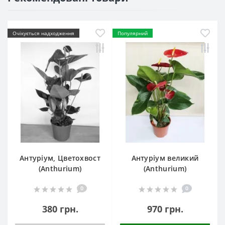
Очікується надходження
Популярний
Антуріум, Цветохвост
Антуріум великий
(Anthurium)
(Anthurium)
0
0
380 грн.
970 грн.