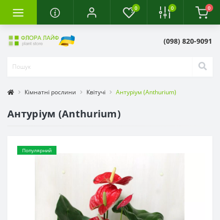
0
0
0
(098) 820-9091
Кімнатні рослини
Квітучі
Антуріум (Anthurium)
Антуріум (Anthurium)
Популярний