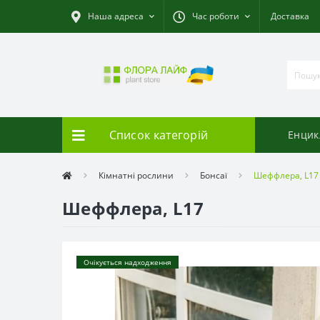
Наша адреса
Час роботи
Доставка
Список категорій
Енцик
Кімнатні рослини
Бонсаї
Шеффлера, L17
Шеффлера, L17
Очікується надходження