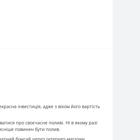
красна інвестиція, адже з віком його вартість
ватися про своєчасне поливі. Ні в якому разі
ясніше повинен бути полив.
натний бонсай через інтернет-магазин.