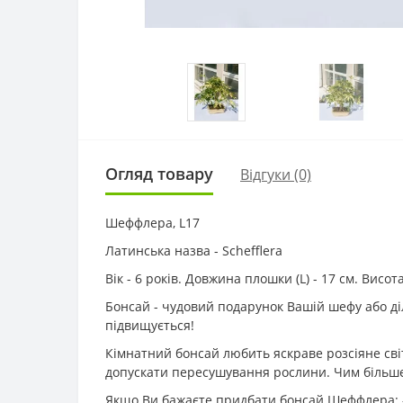
Огляд товару
Відгуки (0)
Шеффлера, L17
Латинська назва - Schefflera
Вік - 6 років. Довжина плошки (L) - 17 см. Висо
Бонсай - чудовий подарунок Вашій шефу або діло
підвищується!
Кімнатний бонсай любить яскраве розсіяне світ
допускати пересушування рослини. Чим більше 
Якщо Ви бажаєте придбати бонсай Шеффлера: -