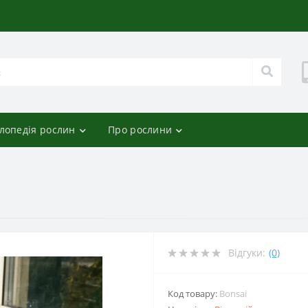
лопедія рослин
Про рослини
Відгуки:
(0)
Код товару:
Bonsai