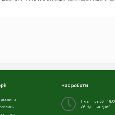
рії
Час роботи
і рослини
Пн-пт - 09:00 - 18:0
Сб-Нд - вихідний
 рослини
 горщики