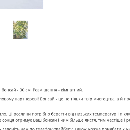
та бонсай - 30 см. Розміщення - кімнатний.
вому партнерові! Бонсай - це не тільки твір мистецтва, а й пре
ло. Ці рослини потрібно берегти від низьких температур і піклу
сонця отримує Ваш бонсай і чим більше листя, тим частіше і р
 дзвоніть нам по телефону/вайберу. Також можна придбати кім