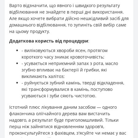
Варто відзначити, що явного і швидкого результату
відбілювання не знайдете в перші дні використання.
Але якщо хочете вибрати дійсно нешкідливий засіб для
домашнього відбілювання, то зупиніть свій вибір саме
на цьому продукту.
Додаткова користь від процедури
:
- виліковуються хвороби ясен, протягом
короткого часу зникає кровоточивість;
- усувається неприємний запах з рота, масло
згубно впливає на бактерії й грибки, які
викликають халітоз;
- руйнується зубний камінь, тверді відкладення,
які трансформувалися в камінь, поступово
усуваються і зуби сяють чистотою.
Істотний плюс лікування даним засобом — одного
флакончика оліїчайного дерева вам вистачить
надовго, а результат буде приголомшливий. Тільки
перш ніж зайнятися відновленням здоров'я,
проконсультуйтеся з фахівцем, з'ясуйте чи немає у вас