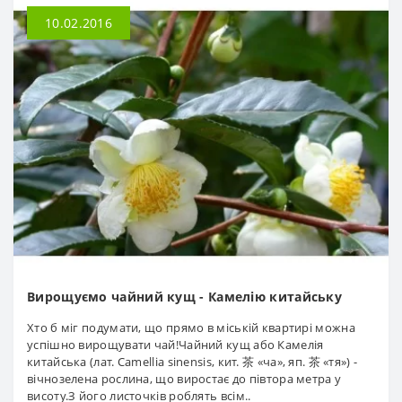
10.02.2016
Вирощуємо чайний кущ - Камелію китайську
Хто б міг подумати, що прямо в міській квартирі можна
успішно вирощувати чай!Чайний кущ або Камелія
китайська (лат. Camellia sinensis, кит. 茶 «ча», яп. 茶 «тя») -
вічнозелена рослина, що виростає до півтора метра у
висоту.З його листочків роблять всім..