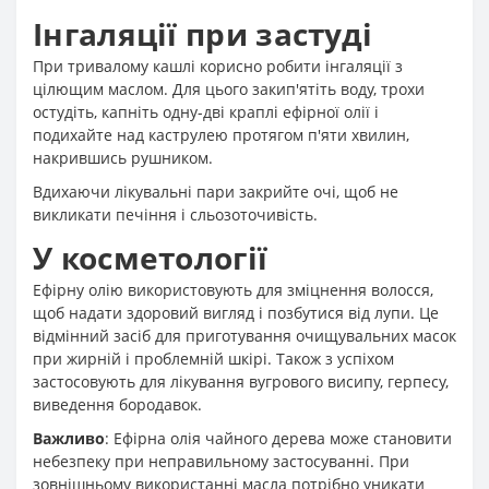
Інгаляції при застуді
При тривалому кашлі корисно робити інгаляції з
цілющим маслом. Для цього закип'ятіть воду, трохи
остудіть, капніть одну-дві краплі ефірної олії і
подихайте над каструлею протягом п'яти хвилин,
накрившись рушником.
Вдихаючи лікувальні пари закрийте очі, щоб не
викликати печіння і сльозоточивість.
У косметології
Ефірну олію використовують для зміцнення волосся,
щоб надати здоровий вигляд і позбутися від лупи. Це
відмінний засіб для приготування очищувальних масок
при жирній і проблемній шкірі. Також з успіхом
застосовують для лікування вугрового висипу, герпесу,
виведення бородавок.
Важливо
: Ефірна олія чайного дерева може становити
небезпеку при неправильному застосуванні. При
зовнішньому використанні масла потрібно уникати