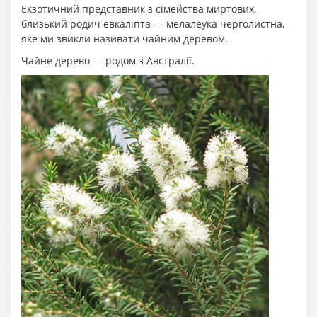
Екзотичний представник з сімейства миртових,
близький родич евкаліпта — мелалеука черголистна,
яке ми звикли називати чайним деревом.
Чайне дерево — родом з Австралії.