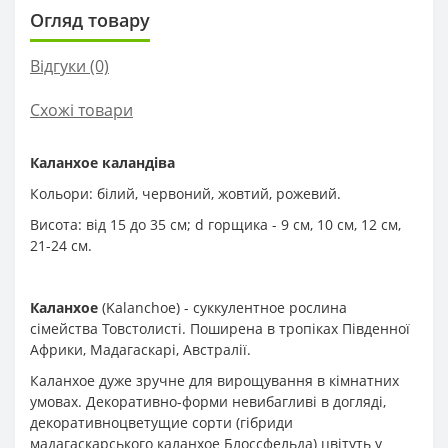
Огляд товару
Відгуки (0)
Схожі товари
Каланхое каландіва
Кольори: білий, червоний, жовтий, рожевий.
Висота: від 15 до 35 см; d горщика - 9 см, 10 см, 12 см,
21-24 см.
Каланхое
(Kalanchoe) - суккулентное рослина
сімейства Товстолисті. Поширена в тропіках Південної
Африки, Мадагаскарі, Австралії.
Каланхое дуже зручне для вирощування в кімнатних
умовах. Декоративно-форми невибагливі в догляді,
декоративноцветущие сорти (гібриди
мадагаскарського каланхое Блоссфельда) цвітуть у