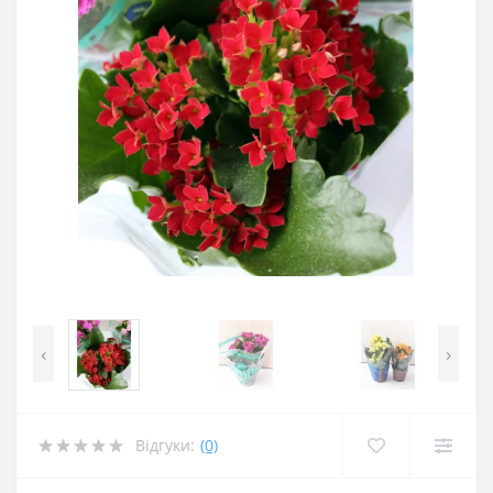
‹
›
Відгуки:
(0)