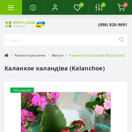
0
0
0
(098) 820-9091
Кімнатні рослини
Квітучі
Каланхое каландіва (Kalanchoe)
Каланхое каландіва (Kalanchoe)
Популярний