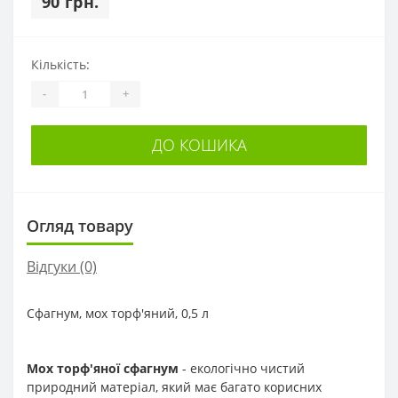
90 грн.
Кількість:
-
+
ДО КОШИКА
Огляд товару
Відгуки (0)
Сфагнум, мох торф'яний, 0,5 л
Мох торф'яної сфагнум
- екологічно чистий
природний матеріал, який має багато корисних