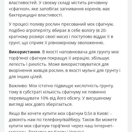
властивостей. У своєму складі містить речовину
«сфагнол», яке запобігає загнивання коренів, має
бактерицидні властивості.
У процесі поливу рослин пресований мох сфагнум,
подібно агроперліту, вбирає в себе вологу (в 20-
кратному розмірі своєї маси) і поступово віддає її в
грунт, що сприяє її рівномірному зволоженню.
Використання
. В якості наповнювача для грунту мох
торф'яної сфагнум покращує її аерацію, збільшує
легкість і рихлість. Може використовуватися для
вкорінення живців рослин, в якості мульчі для грунту і
для інших цілей.
Важливо: Мох істотно підвищує кислотність грунту,
тому в субстраті кількість сфагнуму не повинно
перевищувати 10% від його обсягу. У висушеному
вигляді мох довго зберігається.
Якщо Ви хочете купити мох сфагнум 0,5л в Києві: -
дзвоніть нам по телефону/вайберу. Також Ви можете
купити мох сфагнум торф'яної через наш Інтернет-
магазин. Доставка по Києву і Україні.