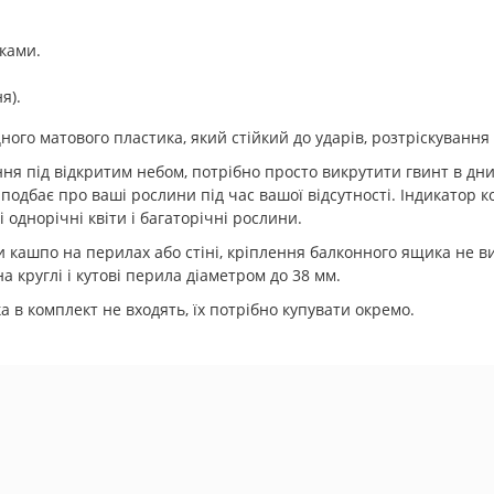
ками.
я).
го матового пластика, який стійкий до ударів, розтріскування 
ення під відкритим небом, потрібно просто викрутити гвинт в д
одбає про ваші рослини під час вашої відсутності. Індикатор к
 однорічні квіти і багаторічні рослини.
и кашпо на перилах або стіні, кріплення балконного ящика не в
 круглі і кутові перила діаметром до 38 мм.
а в комплект не входять, їх потрібно купувати окремо.