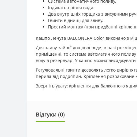
Система автоматичного поливу.
Індикатор рівня води.
Два внутрішніх горщика з висувними руч
Гвинти в днищі для зливу.
Простий монтаж (при придбанні кріпленн
Кашпо Лечуза BALCONERA Color виконано з міцно
Для зливу зайвої дощової води, в разі розміщ
приміщенні, то система автоматичного поливу п
воду в резервуар. У кашпо можна висаджувати і
Регулювальні гвинти дозволять легко вирівнят
перила від подряпин. Кріплення розраховане на
Зверніть увагу: кріплення для балконного ящик
Відгуки (0)