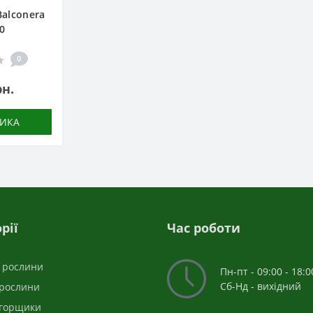
Balconera
80
0
рн.
ИКА
рії
Час роботи
і рослини
Пн-пт - 09:00 - 18:0
Сб-Нд - вихідний
 рослини
 горщики