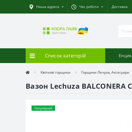
Наша адреса
Час роботи
Доставка
Список категорій
Енцик
Квіткові горщики
Горщики Лечуза, Аксесуари
Вазон Lechuza BALCONERA C
Популярний