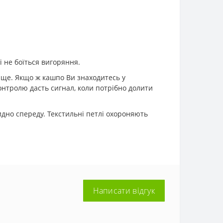
і не боїться вигоряння.
нище. Якщо ж кашпо Ви знаходитесь у
онтролю дасть сигнал, коли потрібно долити
идно спереду. Текстильні петлі охороняють
Написати відгук