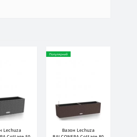
Популярний
н Lechuza
Вазон Lechuza
A Cottage 50
BALCONERA Cottage 80