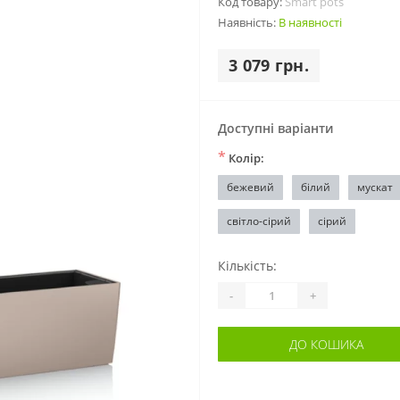
Код товару:
Smart pots
Наявність:
В наявності
3 079 грн.
Доступні варіанти
*
Колір:
бежевий
білий
мускат
світло-сірий
сірий
Кількість:
-
+
ДО КОШИКА