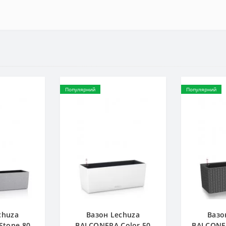
Популярний
Популярний
chuza
Вазон Lechuza
Вазо
Stone 80
BALCONERA Color 50
BALCONER