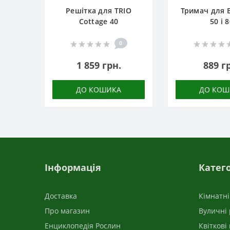
Решітка для TRIO
Тримач для 
Cottage 40
50 і 
0
1 859 грн.
889 г
ДО КОШИКА
ДО КОШ
Інформація
Катего
Доставка
Кімнатн
Про магазин
Вуличні
Енциклопедія Рослин
Квіткові