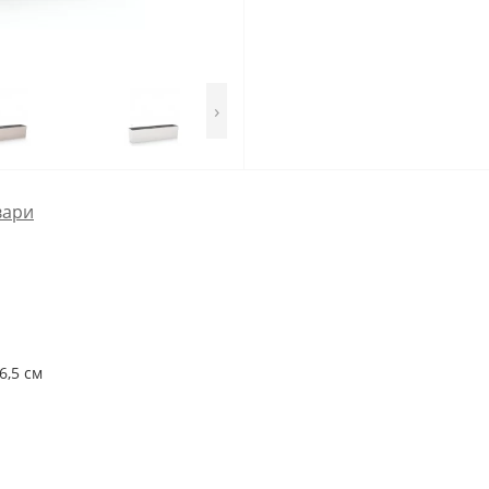
›
вари
6,5 см