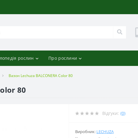
лопедія рослин
Про рослини
Вазон Lechuza BALCONERA Color 80
olor 80
Відгуки:
(0)
Виробник:
LECHUZA