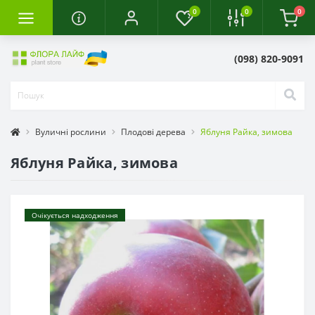
0
0
0
(098) 820-9091
Вуличні рослини
Плодові дерева
Яблуня Райка, зимова
Яблуня Райка, зимова
Очікується надходження