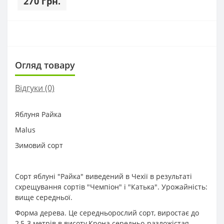
270 грн.
Огляд товару
Відгуки (0)
Яблуня Райка
Malus
Зимовий сорт
Сорт яблуні "Райка" виведений в Чехії в результаті
схрещування сортів "Чемпіон" і "Катька". Урожайність:
вище середньої.
Форма дерева. Це середньорослий сорт, виростає до
2,5-3 метрів в висоту.Крона середньо-разложістая.