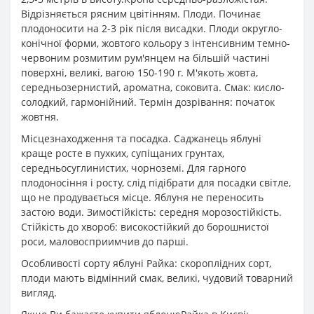
Відрізняється рясним цвітінням. Плоди. Починає
плодоносити на 2-3 рік після висадки. Плоди округло-
конічної форми, жовтого кольору з інтенсивним темно-
червоним розмитим рум'янцем на більшій частині
поверхні, великі, вагою 150-190 г. М'якоть жовта,
середньозернистий, ароматна, соковита. Смак: кисло-
солодкий, гармонійний. Термін дозрівання: початок
жовтня.
Місцезнаходження та посадка. Саджанець яблуні
краще росте в пухких, супіщаних грунтах,
середньосуглинистих, чорноземі. Для гарного
плодоносіння і росту, слід підібрати для посадки світле,
що не продувається місце. Яблуня не переносить
застою води. Зимостійкість: середня морозостійкість.
Стійкість до хвороб: високостійкий до борошнистої
роси, маловосприимчив до парші.
Особливості сорту яблуні Райка: скороплідних сорт,
плоди мають відмінний смак, великі, чудовий товарний
вигляд.