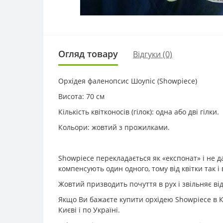
Огляд товару
Відгуки (0)
Орхідея фаленопсис Шоупіс (Showpiece)
Висота: 70 см
Кількість квітконосів (гілок): одна або дві гілки.
Кольори: жовтий з прожилками.
Showpiece перекладається як «експонат» і не дар
компенсують один одного, тому від квітки так і
Жовтий призводить почуття в рух і звільняє ві
Якщо Ви бажаєте купити орхідею Showpiece в К
Києві і по Україні.