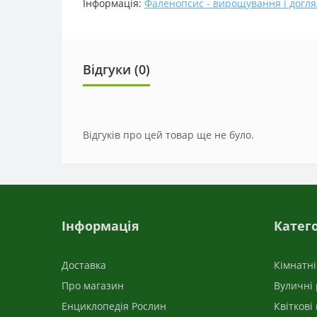
Інформація:
Фаленопсис - вирощування і догля
Відгуки (0)
Відгуків про цей товар ще не було.
Інформація
Катего
Доставка
Кімнатн
Про магазин
Вуличні
Енциклопедія Рослин
Квіткові