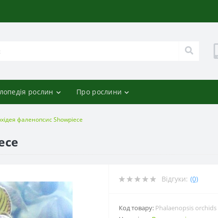
лопедія рослин
Про рослини
хідея фаленопсис Showpiece
ece
Відгуки:
(0)
Код товару:
Phalaenopsis orchids