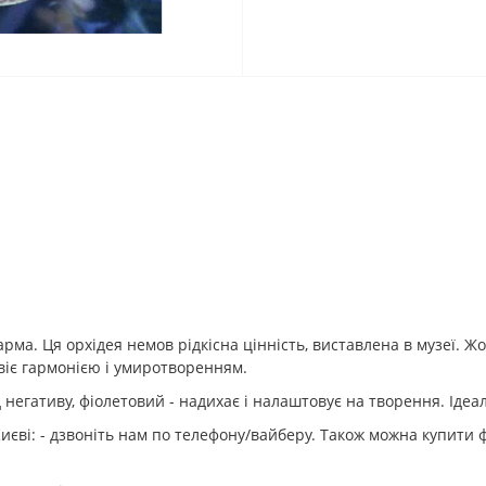
ма. Ця орхідея немов рідкісна цінність, виставлена ​​в музеї. Жо
 віє гармонією і умиротворенням.
д негативу, фіолетовий - надихає і налаштовує на творення. Ід
иєві: - дзвоніть нам по телефону/вайберу. Також можна купити 