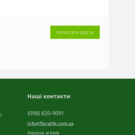
Написати відгук
Наші контакти
(098) 820-9091
0
info@floralife.com.ua
Україна, м Київ