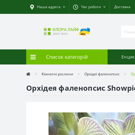
Наша адреса
Час роботи
Доставка
Список категорій
Енцик
Кімнатні рослини
Орхідеї фаленопсис
Ор
Орхідея фаленопсис Showpi