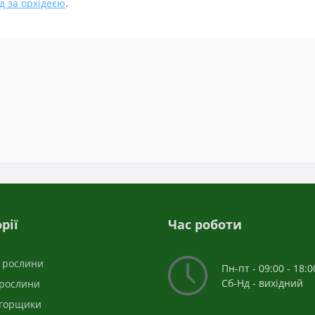
д за орхідеєю
.
рії
Час роботи
і рослини
Пн-пт - 09:00 - 18:0
Сб-Нд - вихідний
 рослини
 горщики