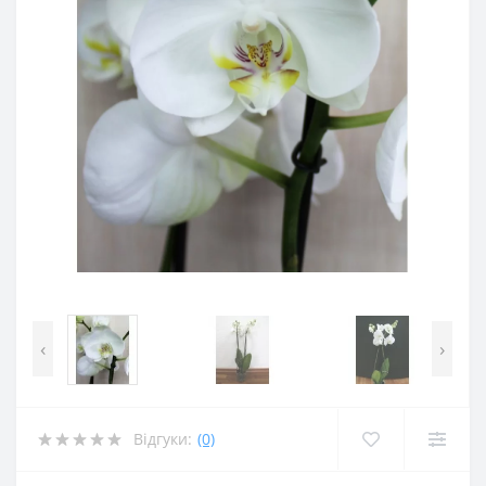
‹
›
Відгуки:
(0)