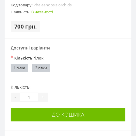
Код товару:
Phalaenopsis orchids
Наявність:
В наявності
700 грн.
Доступні варіанти
*
Кількість гілок:
1 гілка
2 гілки
Кількість:
-
+
ДО КОШИКА