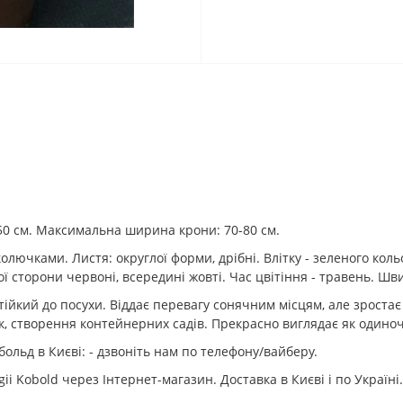
50 см. Максимальна ширина крони: 70-80 см.
 колючками. Листя: округлої форми, дрібні. Влітку - зеленого к
ньої сторони червоні, всередині жовті. Час цвітіння - травень. 
йкий до посухи. Віддає перевагу сонячним місцям, але зростає і
к, створення контейнерних садів. Прекрасно виглядає як одиноч
льд в Києві: - дзвоніть нам по телефону/вайберу.
i Kobold через Інтернет-магазин. Доставка в Києві і по Україні.