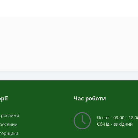
рії
Час роботи
і рослини
Пн-пт - 09:00 - 18:0
Сб-Нд - вихідний
 рослини
 горщики