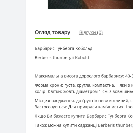
Огляд товару
Відгуки (0)
Барбарис Тунберга Кобольд
Berberis thunbergii Kobold
Максимальна висота дорослого барбарису: 40-
Форма крони: густа, кругла, компактна. Гілки з
колір. Квітки: жовті, діаметром 1 см, з зовніш
Місцезнаходження: до ґрунтів невимогливий, сті
Застосовується: Для прикраси кам'янистих гіро
Якщо Ви бажаєте купити Барбарис Тунберга Кобо
Також можна купити саджанці Berberis thunbergi