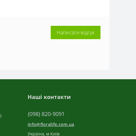
Написати відгук
Наші контакти
(098) 820-9091
0
info@floralife.com.ua
Україна, м Київ