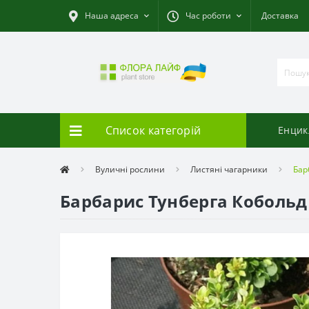
Наша адреса
Час роботи
Доставка
Список категорій
Енцик
Вуличні рослини
Листяні чагарники
Бар
Барбарис Тунберга Кобольд 