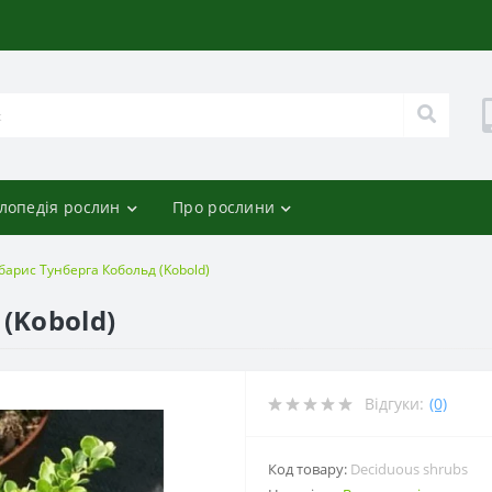
лопедія рослин
Про рослини
барис Тунберга Кобольд (Kobold)
(Kobold)
Відгуки:
(0)
Код товару:
Deciduous shrubs