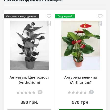
Очікується надходження
Популярний
Антуріум, Цветохвост
Антуріум великий
(Anthurium)
(Anthurium)
0
0
380 грн.
970 грн.