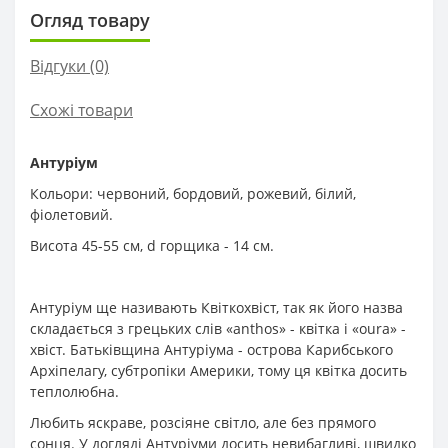
Огляд товару
Відгуки (0)
Схожі товари
Антуріум
Кольори: червоний, бордовий, рожевий, білий,
фіолетовий.
Висота 45-55 см, d горщика - 14 см.
Антуріум ще називають Квіткохвіст, так як його назва
складається з грецьких слів «anthos» - квітка і «oura» -
хвіст. Батьківщина Антуріума - острова Карибського
Архіпелагу, субтропіки Америки, тому ця квітка досить
теплолюбна.
Любить яскраве, розсіяне світло, але без прямого
сонця. У догляді Антуріуми досить невибагливі, швидко