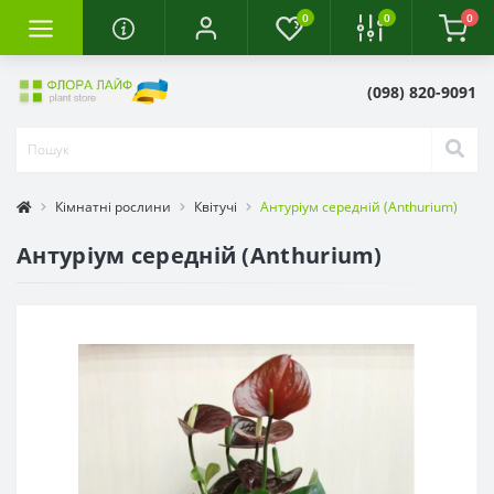
0
0
0
(098) 820-9091
Кімнатні рослини
Квітучі
Антуріум середній (Anthurium)
Антуріум середній (Anthurium)