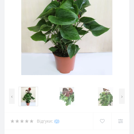
‹
›
Відгуки:
(0)