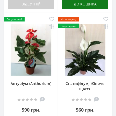
ВІДСУТНІЙ
ДО КОШИКА
Популярний
Хіт продажу
Популярний
Антуріум (Anthurium)
Спатифілум, Жіноче
щастя
0
0
590 грн.
560 грн.