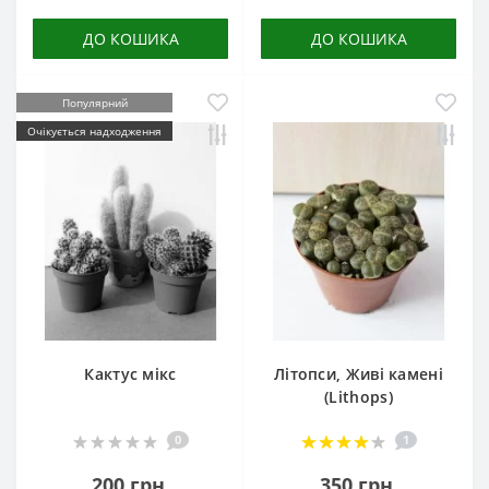
ДО КОШИКА
ДО КОШИКА
Популярний
Очікується надходження
Кактус мікс
Літопси, Живі камені
(Lithops)
0
1
200 грн.
350 грн.