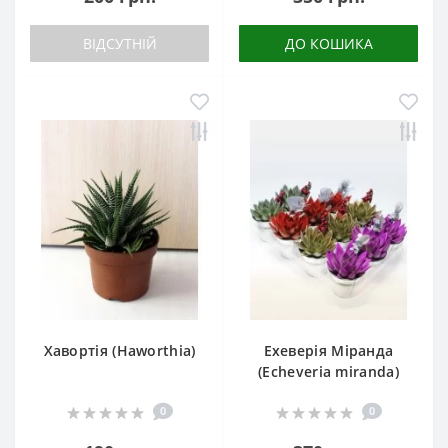
ВІДСУТНІЙ
ДО КОШИКА
Хавортія (Haworthia)
Ехеверія Міранда
(Echeveria miranda)
0
0