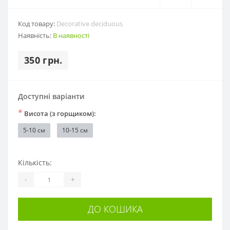
Код товару:
Decorative deciduous
Наявність:
В наявності
350 грн.
Доступні варіанти
*
Висота (з горщиком):
5-10 см
10-15 см
Кількість:
-
+
ДО КОШИКА