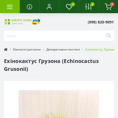
0
0
0
(098) 820-9091
Кімнатні рослини
Декоративно-листяні
Ехінокактус Грузона (
Ехінокактус Грузона (Echinocactus
Grusonii)