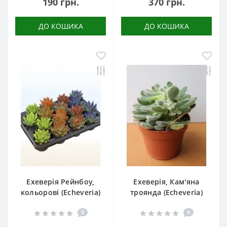
190 грн.
370 грн.
ДО КОШИКА
ДО КОШИКА
Ехеверія Рейнбоу,
Ехеверія, Кам'яна
кольорові (Echeveria)
троянда (Echeveria)
0
0