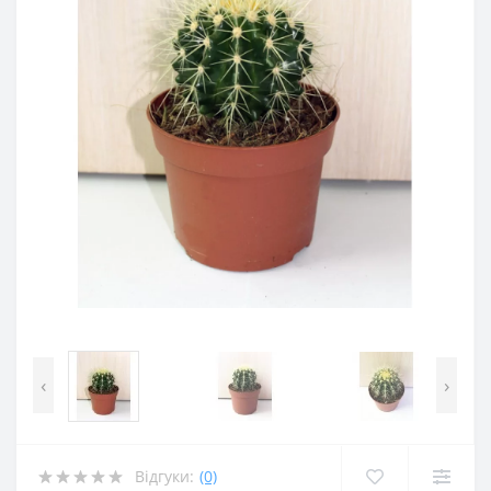
‹
›
Відгуки:
(0)