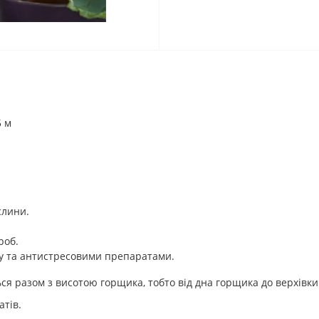
5 м
слини.
роб.
у та антистресовими препаратами.
ься разом з висотою горщика, тобто від дна горщика до верхівки
атів.