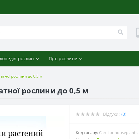
лопедія рослин
Про рослини
атної рослини до 0,5 м
тної рослини до 0,5 м
Відгуки:
(0)
Код товару:
Care for houseplants