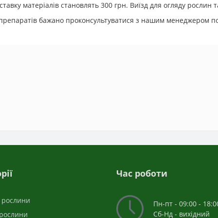
ставку матеріалів становлять 300 грн. Виїзд для огляду рослин та
х препаратів бажано проконсультуватися з нашим менеджером п
рії
Час роботи
і рослини
Пн-пт - 09:00 - 18:0
Сб-Нд - вихідний
 рослини