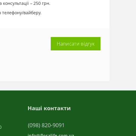
 консультації – 250 грн.
о телефону/вайберу.
Написати відгук
Наші контакти
(098) 820-9091
0
info@floralife.com.ua