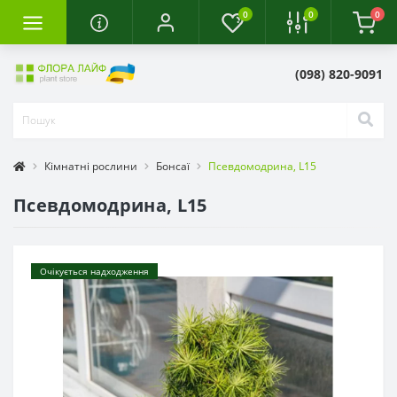
0
0
0
(098) 820-9091
Кімнатні рослини
Бонсаї
Псевдомодрина, L15
Псевдомодрина, L15
Очікується надходження