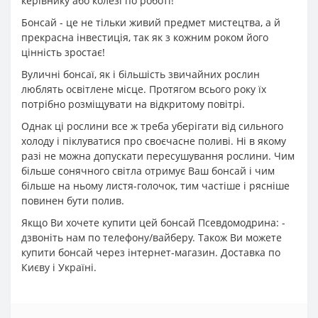
керівнику або колезі по роботі!
Бонсай - це не тільки живий предмет мистецтва, а й
прекрасна інвестиція, так як з кожним роком його
цінність зростає!
Вуличні бонсаї, як і більшість звичайних рослин
люблять освітлене місце. Протягом всього року їх
потрібно розміщувати на відкритому повітрі.
Однак ці рослини все ж треба уберігати від сильного
холоду і піклуватися про своєчасне поливі. Ні в якому
разі не можна допускати пересушування рослини. Чим
більше сонячного світла отримує Ваш бонсай і чим
більше на ньому листя-голочок, тим частіше і рясніше
повинен бути полив.
Якщо Ви хочете купити цей бонсай Псевдомодрина: -
дзвоніть нам по телефону/вайберу. Також Ви можете
купити бонсай через інтернет-магазин. Доставка по
Києву і Україні.