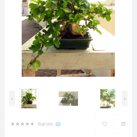
‹
›
Відгуки:
(0)