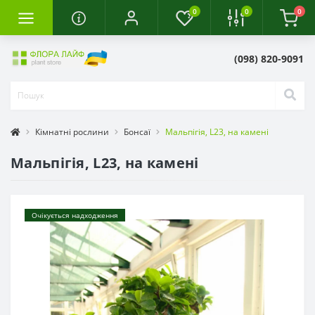
0
0
0
(098) 820-9091
Кімнатні рослини
Бонсаї
Мальпігія, L23, на камені
Мальпігія, L23, на камені
Очікується надходження