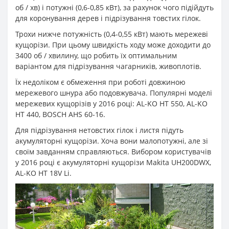
об / хв) і потужні (0,6-0,85 кВт), за рахунок чого підійдуть
для коронування дерев і підрізування товстих гілок.
Трохи нижче потужність (0,4-0,55 кВт) мають мережеві
кущорізи. При цьому швидкість ходу може доходити до
3400 об / хвилину, що робить їх оптимальним
варіантом для підрізування чагарників, живоплотів.
Їх недоліком є ​​обмеження при роботі довжиною
мережевого шнура або подовжувача. Популярні моделі
мережевих кущорізів у 2016 році: AL-KO HT 550, AL-KO
HT 440, BOSCH AHS 60-16.
Для підрізування нетовстих гілок і листя підуть
акумуляторні кущорізи. Хоча вони малопотужні, але зі
своїм завданням справляються. Вибором користувачів
у 2016 році є акумуляторні кущорізи Makita UH200DWX,
AL-KO HT 18V Li.