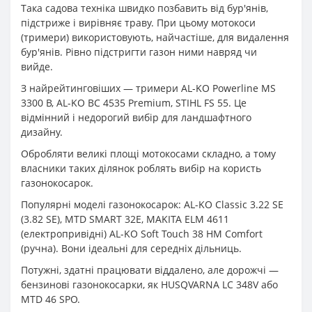
Така садова техніка швидко позбавить від бур'янів,
підстриже і вирівняє траву. При цьому мотокоси
(тримери) використовують, найчастіше, для видалення
бур'янів. Рівно підстригти газон ними навряд чи
вийде.
З найрейтинговіших — тримери AL-KO Powerline MS
3300 B, AL-KO BC 4535 Premium, STIHL FS 55. Це
відмінний і недорогий вибір для ландшафтного
дизайну.
Обробляти великі площі мотокосами складно, а тому
власники таких ділянок роблять вибір на користь
газонокосарок.
Популярні моделі газонокосарок: AL-KO Classic 3.22 SE
(3.82 SE), MTD SMART 32E, MAKITA ELM 4611
(електропривідні) AL-KO Soft Touch 38 HM Comfort
(ручна). Вони ідеальні для середніх дільниць.
Потужні, здатні працювати віддалено, але дорожчі —
бензинові газонокосарки, як HUSQVARNA LC 348V або
MTD 46 SPO.