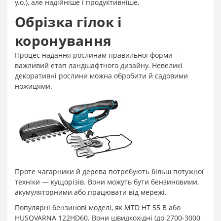
у.о.), але надійніше і продуктивніше.
Обрізка гілок і
коронування
Процес надання рослинам правильної форми —
важливий етап ландшафтного дизайну. Невеликі
декоративні рослини можна обробити й садовими
ножицями.
Проте чагарники й дерева потребують більш потужної
техніки — кущорізів. Вони можуть бути бензиновими,
акумуляторними або працювати від мережі.
Популярні бензинові моделі, як MTD HT 55 B або
HUSQVARNA 122HD60. Вони швидкохідні (до 2700-3000