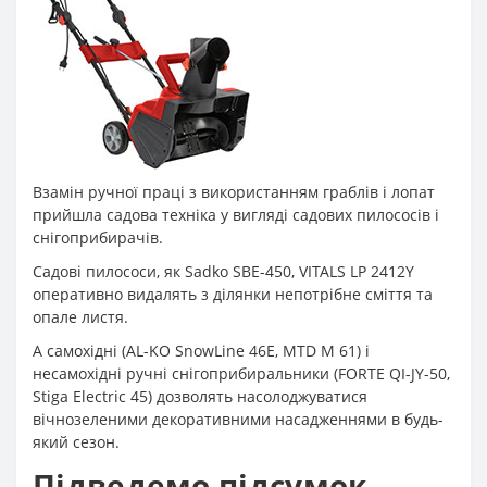
Взамін ручної праці з використанням граблів і лопат
прийшла садова техніка у вигляді садових пилососів і
снігоприбирачів.
Садові пилососи, як Sadko SBE-450, VITALS LP 2412Y
оперативно видалять з ділянки непотрібне сміття та
опале листя.
А самохідні (AL-KO SnowLine 46E, MTD M 61) і
несамохідні ручні снігоприбиральники (FORTE QI-JY-50,
Stiga Electric 45) дозволять насолоджуватися
вічнозеленими декоративними насадженнями в будь-
який сезон.
Підведемо підсумок