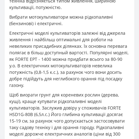
техніка відрізняється типом живлення, шириною
культивації, потужністю.
Вибрати мотокультиватори можна рідкопаливні
(бензинові) і електричні.
Електричні моделі культиваторів залежні від джерела
живлення і найбільш оптимальні для роботи на
невеликих присадибних ділянках. Їх основна перевага
полягає в більш доступный вартості. Популярні моделі,
як FORTE ЕРТ - 1400 можна придбати всього за 80-90
у.о. В електричних мотокультиваторів невелика
потужність (0,8-1,5 к.с.), за рахунок чого вони досить
добре підійдуть для неглибокого орання під посадку
газону.
Щоб виорати грунт для кореневих рослин (дерева,
кущі), краще купувати рідкопаливні моделі
культиваторів. Заслужив довіру у споживачів FORTE
HSD1G-80B (6,5л.с.) Його глибина культивації досягає
15-19 см, за рахунок чого допускається застосовувати
таку садову техніку і для орання городу. Рідкопаливні
моделі дорожче електричних аналогів (ціни від 300