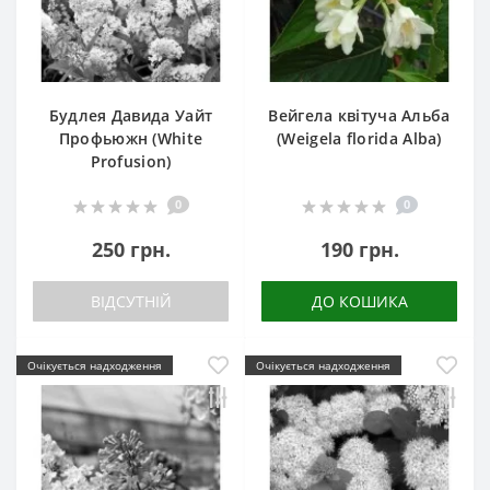
Будлея Давида Уайт
Вейгела квітуча Альба
Профьюжн (White
(Weigela florida Alba)
Profusion)
0
0
250 грн.
190 грн.
ВІДСУТНІЙ
ДО КОШИКА
Очікується надходження
Очікується надходження