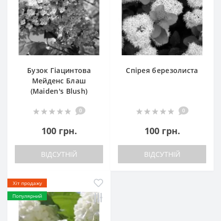
Бузок Гіацинтова
Спірея березолиста
Мейденс Блаш
(Maiden's Blush)
0
0
100 грн.
100 грн.
ВІДСУТНІЙ
ВІДСУТНІЙ
Хіт продажу
Популярний