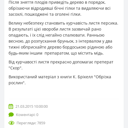
Після зняття плодів приведіть дерево в порядок,
обрізаючи відродивші бічні гілки та видаляючи всі
засохлі, пошкоджені та оголені гілки.
Велику небезпеку становить курчавість листя персика.
В результаті цієї хвороби листя зазвичай рано
опадають, і їх слід негайно спалювати. Ранньою
весною, до розпускання бруньок, з інтервалом у два
тижні обприскайте дерево бордоською рідиною або
будь-яким іншим препаратом, що містить мідь.
Від курчавості листя прекрасно допомагає преперат
"Скор".
Використаний матеріал з книги К. Брікелл "Обрізка
рослин".
21.03.2015 10:00:00
Коментарі: 0
Перегляди: 7859