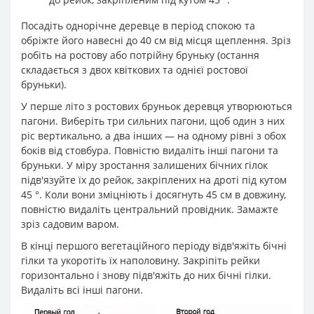
Посадіть однорічне деревце в період спокою та
обріжте його навесні до 40 см від місця щеплення. Зріз
робіть на ростову або потрійну бруньку (остання
складається з двох квіткових та однієї ростової
бруньки).
У перше літо з ростових бруньок деревця утворюються
пагони. Виберіть три сильних пагони, щоб один з них
ріс вертикально, а два інших — на одному рівні з обох
боків від стовбура. Повністю видаліть інші пагони та
бруньки. У міру зростання залишених бічних гілок
підв'язуйте їх до рейок, закріплених на дроті під кутом
45 °. Коли вони зміцніють і досягнуть 45 см в довжину,
повністю видаліть центральний провідник. Замажте
зріз садовим варом.
В кінці першого вегетаційного періоду відв'яжіть бічні
гілки та укоротіть їх наполовину. Закріпіть рейки
горизонтально і знову підв'яжіть до них бічні гілки.
Видаліть всі інші пагони.