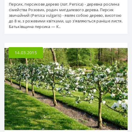
Персик, персикове дерево (лат. Persica) - деревна рослина
сімейства Розових, родич мигдалевого дерева. Персик
звичайний (Persica vulgaris) - являє собою дерево, висотою
до 8 м, з рожевими квітками, що з'являються раніше листя.
Батьківщина персика — К..
14.03.2015