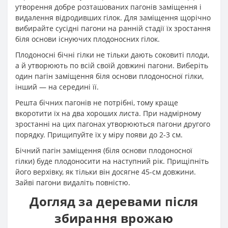
утворення добре розташованих пагонів заміщення і
видалення відродивших гілок. Для заміщення щорічно
вибирайте сусідні пагони на ранній стадії їх зростання
біля основи існуючих плодоносних гілок.
Плодоносні бічні гілки не тільки дають соковиті плоди,
а й утворюють по всій своїй довжині пагони. Виберіть
один пагін заміщення біля основи плодоносної гілки,
інший — на середині її.
Решта бічних пагонів не потрібні, тому краще
вкоротити їх на два хороших листа. При надмірному
зростанні на цих пагонах утворюються пагони другого
порядку. Прищипуйте їх у міру появи до 2-3 см.
Бічний пагін заміщення (біля основи плодоносної
гілки) буде плодоносити на наступний рік. Прищіпніть
його верхівку, як тільки він досягне 45-см довжини.
Зайві пагони видаліть повністю.
Догляд за деревами після
збирання врожаю