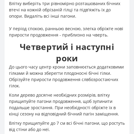
Влітку виберіть три рівномірно розташованих бічних
втечі на кожній обрізаній гілці та підв'яжіть їх до
опори. Видаліть всі інші пагони.
У період спокою, ранньою весною, злегка обріжте нові
прирости продовження - приблизно на чверть.
Четвертий і наступні
роки
До цього часу центр крони заповнюється додатковими
гілками й можна зберегти плодоносні бічні гілки.
Обрізуйте прирости продовження слвбозростаючих
гілок.
Коли дерево досягне необхідних розмірів, влітку
прищипуйте пагони продовження, щоб зупинити
подальше зростання. При необхідності обріжте їх в
кінці сезону на відповідний бічний пагін заміщення.
Влітку прищипуйте до 7 см всі бічні пагони, що ростуть
від стіни або до неї.