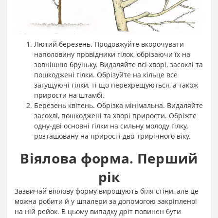
Лютий березень. Продовжуйте вкорочувати
наполовину провідники гілок, обрізаючи їх на
зовнішню бруньку. Видаляйте всі хворі, засохлі та
пошкоджені гілки. Обрізуйте на кільце все
загущуючі гілки, ті що перехрещуються, а також
прирости на штамбі.
Березень квітень. Обрізка мінімальна. Видаляйте
засохлі, пошкоджені та хворі прирости. Обріжте
одну-дві основні гілки на сильну молоду гілку,
розташовану на прирості дво-трирічного віку.
Віялова форма. Перший
рік
Зазвичай віялову форму вирощують біля стіни, але це
можна робити й у шпалери за допомогою закріпленої
на ній рейок. В цьому випадку дріт повинен бути