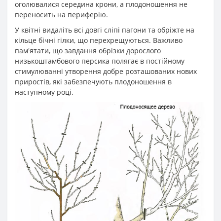
оголювалися середина крони, а плодоношення не
переносить на периферію.
У квітні видаліть всі довгі сліпі пагони та обріжте на
кільце бічні гілки, що перехрещуються. Важливо
пам'ятати, що завдання обрізки дорослого
низькоштамбового персика полягає в постійному
стимулюванні утворення добре розташованих нових
приростів, які забезпечують плодоношення в
наступному році.