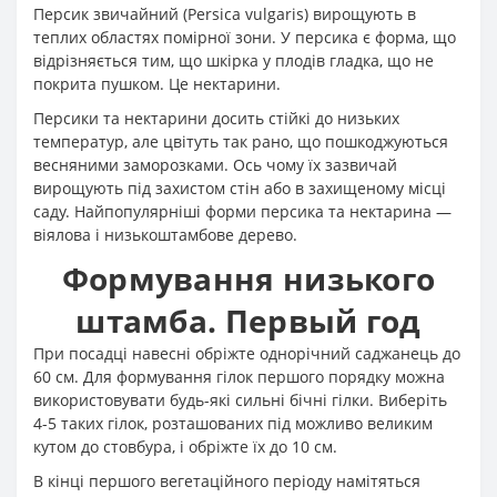
Персик звичайний (Persica vulgaris) вирощують в
теплих областях помірної зони. У персика є форма, що
відрізняється тим, що шкірка у плодів гладка, що не
покрита пушком. Це нектарини.
Персики та нектарини досить стійкі до низьких
температур, але цвітуть так рано, що пошкоджуються
весняними заморозками. Ось чому їх зазвичай
вирощують під захистом стін або в захищеному місці
саду. Найпопулярніші форми персика та нектарина —
віялова і низькоштамбове дерево.
Формування низького
штамба. Первый год
При посадці навесні обріжте однорічний саджанець до
60 см. Для формування гілок першого порядку можна
використовувати будь-які сильні бічні гілки. Виберіть
4-5 таких гілок, розташованих під можливо великим
кутом до стовбура, і обріжте їх до 10 см.
В кінці першого вегетаційного періоду намітяться