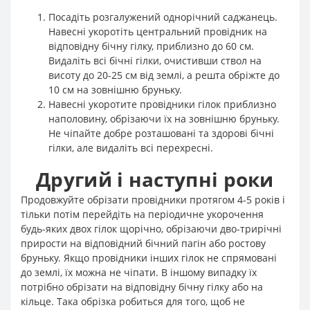
Посадіть розгалужений однорічний саджанець.
Навесні укоротіть центральний провідник на
відповідну бічну гілку, приблизно до 60 см.
Видаліть всі бічні гілки, очистивши ствол на
висоту до 20-25 см від землі, а решта обріжте до
10 см на зовнішню бруньку.
Навесні укоротите провідники гілок приблизно
наполовину, обрізаючи їх на зовнішню бруньку.
Не чіпайте добре розташовані та здорові бічні
гілки, але видаліть всі перехресні.
Другий і наступні роки
Продовжуйте обрізати провідники протягом 4-5 років і
тільки потім перейдіть на періодичне укорочення
будь-яких двох гілок щорічно, обрізаючи дво-трирічні
прирости на відповідний бічний пагін або ростову
бруньку. Якщо провідники інших гілок не спрямовані
до землі, їх можна не чіпати. В іншому випадку їх
потрібно обрізати на відповідну бічну гілку або на
кільце. Така обрізка робиться для того, щоб не