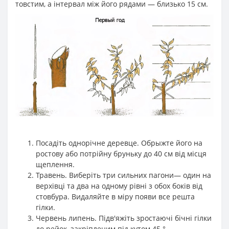
товстим, а інтервал між його рядами — близько 15 см.
Посадіть однорічне деревце. Обрыжте його на
ростову або потрійну бруньку до 40 см від місця
щеплення.
Травень. Виберіть три сильних пагони— один на
верхівці та два на одному рівні з обох боків від
стовбура. Видаляйте в міру появи все решта
гілки.
Червень липень. Підв'яжіть зростаючі бічні гілки
до рейок, закріпленим під кутом 45 °.