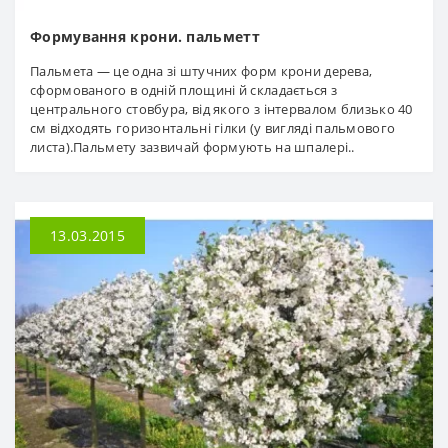
Формування крони. пальметт
Пальмета — це одна зі штучних форм крони дерева,
сформованого в одній площині й складається з
центрального стовбура, від якого з інтервалом близько 40
см відходять горизонтальні гілки (у вигляді пальмового
листа).Пальмету зазвичай формують на шпалері..
13.03.2015