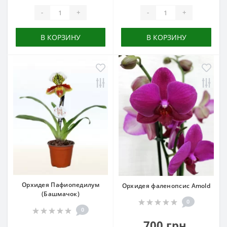
-
+
-
+
В КОРЗИНУ
В КОРЗИНУ
Орхидея Пафиопедилум
Орхидея фаленопсис Amold
(Башмачок)
0
0
700 грн.