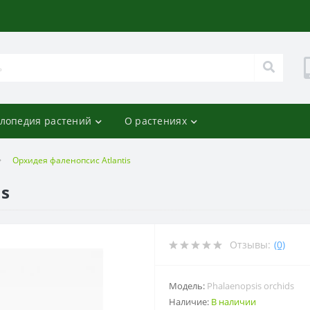
лопедия растений
О растениях
Орхидея фаленопсис Atlantis
is
Отзывы:
(0)
Модель:
Phalaenopsis orchids
Наличие:
В наличии