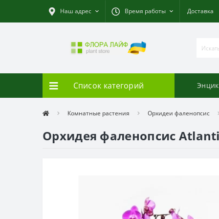
Наш адрес
Время работы
Доставка
Список категорий
Энцик
Комнатные растения
Орхидеи фаленопсис
Орхидея фаленопсис Atlant