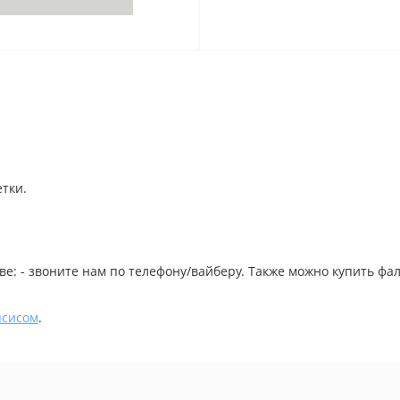
етки.
еве: - звоните нам по телефону/вайберу. Также можно купить ф
псисом
.