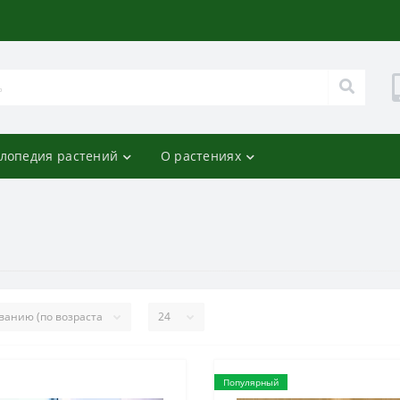
лопедия растений
О растениях
Популярный