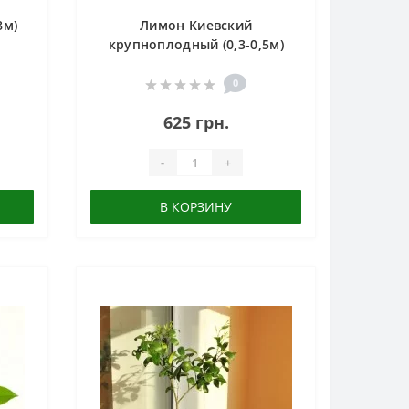
8м)
Лимон Киевский
крупноплодный (0,3-0,5м)
0
625 грн.
-
+
В КОРЗИНУ