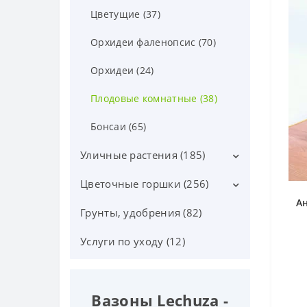
Цветущие (37)
Орхидеи фаленопсис (70)
Орхидеи (24)
Плодовые комнатные (38)
Бонсаи (65)
Уличные растения (185)
Цветочные горшки (256)
Лиственные кустарники (25)
А
Цветущие кустарники (52)
Грунты, удобрения (82)
Горшки Лечуза, Аксессуары
(87)
Хвойные деревья и
Услуги по уходу (12)
кустарники (60)
Керамические горшки (91)
Ягодные растения (7)
Пластиковые горшки (78)
Вазоны Lechuza -