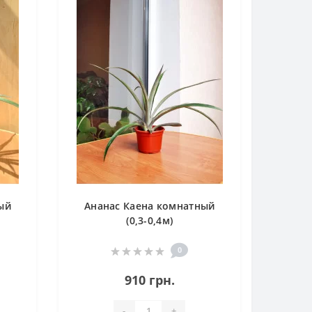
ый
Ананас Каена комнатный
(0,3-0,4м)
0
910 грн.
-
+