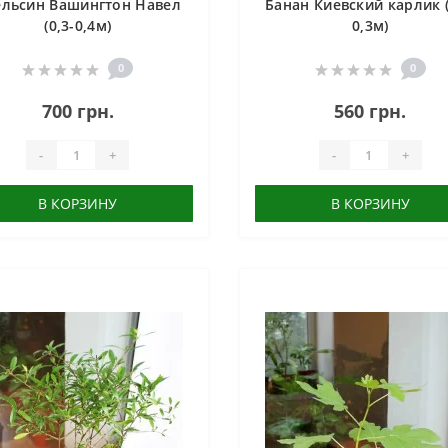
ельсин Вашингтон Навел
Банан Киевский карлик (
(0,3-0,4м)
0,3м)
0
0
700 грн.
560 грн.
-
+
-
+
В КОРЗИНУ
В КОРЗИНУ