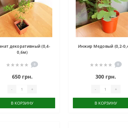
анат декоративный (0,4-
Инжир Медовый (0,2-0,
0,6м)
0
0
650 грн.
300 грн.
-
+
-
+
В КОРЗИНУ
В КОРЗИНУ