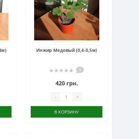
4м)
Инжир Медовый (0,4-0,5м)
0
420 грн.
-
+
В КОРЗИНУ