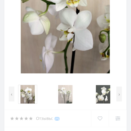
‹
›
Отзывы:
(0)